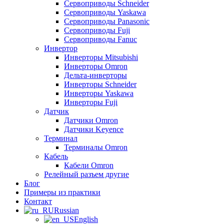
Сервоприводы Schneider
Сервоприводы Yaskawa
Сервоприводы Panasonic
Сервоприводы Fuji
Сервоприводы Fanuc
Инвертор
Инверторы Mitsubishi
Инверторы Omron
Дельта-инверторы
Инверторы Schneider
Инверторы Yaskawa
Инверторы Fuji
Датчик
Датчики Omron
Датчики Keyence
Терминал
Терминалы Omron
Кабель
Кабели Omron
Релейный разъем другие
Блог
Примеры из практики
Контакт
Russian
English