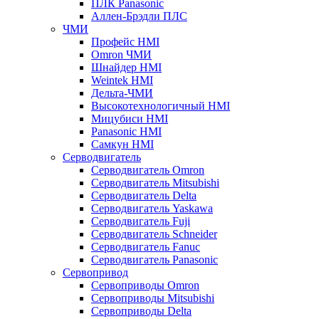
ПЛК Panasonic
Аллен-Брэдли ПЛС
ЧМИ
Профейс HMI
Omron ЧМИ
Шнайдер HMI
Weintek HMI
Дельта-ЧМИ
Высокотехнологичный HMI
Мицубиси HMI
Panasonic HMI
Самкун HMI
Серводвигатель
Серводвигатель Omron
Серводвигатель Mitsubishi
Серводвигатель Delta
Серводвигатель Yaskawa
Серводвигатель Fuji
Серводвигатель Schneider
Серводвигатель Fanuc
Серводвигатель Panasonic
Сервопривод
Сервоприводы Omron
Сервоприводы Mitsubishi
Сервоприводы Delta