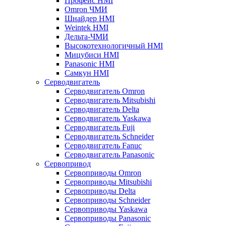
Профейс HMI
Omron ЧМИ
Шнайдер HMI
Weintek HMI
Дельта-ЧМИ
Высокотехнологичный HMI
Мицубиси HMI
Panasonic HMI
Самкун HMI
Серводвигатель
Серводвигатель Omron
Серводвигатель Mitsubishi
Серводвигатель Delta
Серводвигатель Yaskawa
Серводвигатель Fuji
Серводвигатель Schneider
Серводвигатель Fanuc
Серводвигатель Panasonic
Сервопривод
Сервоприводы Omron
Сервоприводы Mitsubishi
Сервоприводы Delta
Сервоприводы Schneider
Сервоприводы Yaskawa
Сервоприводы Panasonic