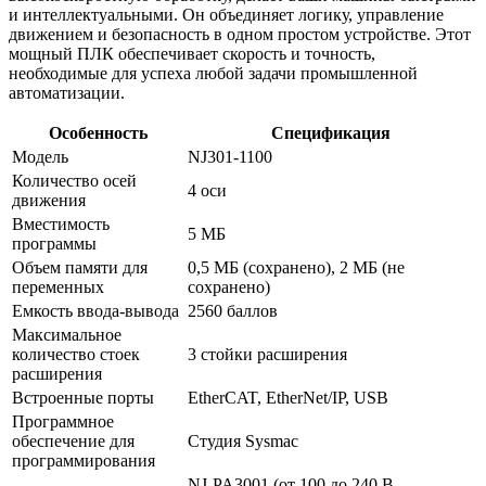
и интеллектуальными. Он объединяет логику, управление
движением и безопасность в одном простом устройстве. Этот
мощный ПЛК обеспечивает скорость и точность,
необходимые для успеха любой задачи промышленной
автоматизации.
Особенность
Спецификация
Модель
NJ301-1100
Количество осей
4 оси
движения
Вместимость
5 МБ
программы
Объем памяти для
0,5 МБ (сохранено), 2 МБ (не
переменных
сохранено)
Емкость ввода-вывода
2560 баллов
Максимальное
количество стоек
3 стойки расширения
расширения
Встроенные порты
EtherCAT, EtherNet/IP, USB
Программное
обеспечение для
Студия Sysmac
программирования
NJ-PA3001 (от 100 до 240 В