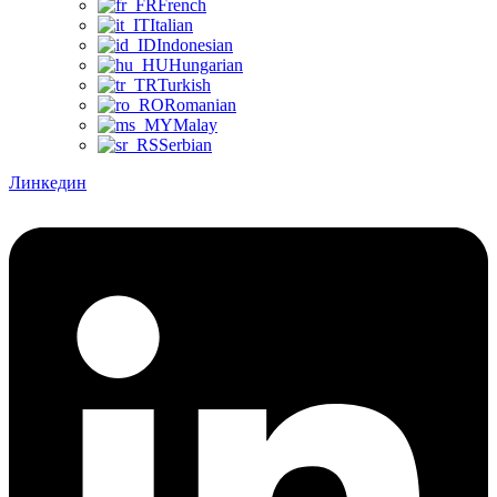
French
Italian
Indonesian
Hungarian
Turkish
Romanian
Malay
Serbian
Линкедин