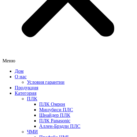
Меню
Дом
О нас
Условия гарантии
Продукция
Категория
ПЛК
ПЛК Омрон
Мицубиси ПЛС
Шнайдер ПЛК
ПЛК Panasonic
Аллен-Брэдли ПЛС
ЧМИ