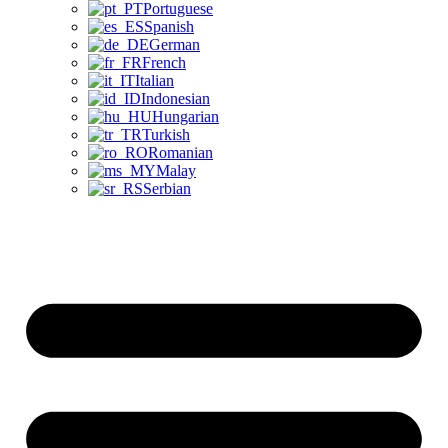
Portuguese
Spanish
German
French
Italian
Indonesian
Hungarian
Turkish
Romanian
Malay
Serbian