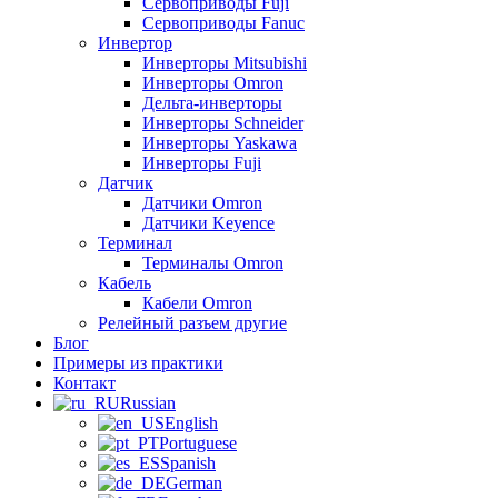
Сервоприводы Fuji
Сервоприводы Fanuc
Инвертор
Инверторы Mitsubishi
Инверторы Omron
Дельта-инверторы
Инверторы Schneider
Инверторы Yaskawa
Инверторы Fuji
Датчик
Датчики Omron
Датчики Keyence
Терминал
Терминалы Omron
Кабель
Кабели Omron
Релейный разъем другие
Блог
Примеры из практики
Контакт
Russian
English
Portuguese
Spanish
German