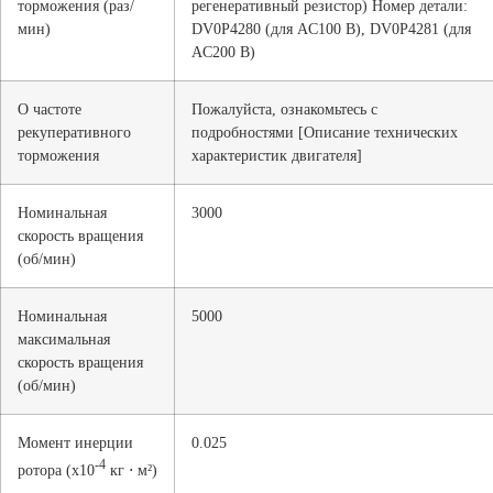
торможения (раз/
регенеративный резистор) Номер детали:
мин)
DV0P4280 (для AC100 В), DV0P4281 (для
AC200 В)
О частоте
Пожалуйста, ознакомьтесь с
рекуперативного
подробностями [Описание технических
торможения
характеристик двигателя]
Номинальная
3000
скорость вращения
(об/мин)
Номинальная
5000
максимальная
скорость вращения
(об/мин)
Момент инерции
0.025
-4
ротора (x10
кг ⋅ м²)