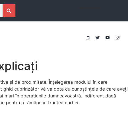
[gtranslate]
xplicați
tive și de proximitate. Înțelegerea modului în care
st ghid cuprinzător vă va dota cu cunoștințele de care aveți
mai mari în operațiunile dumneavoastră. Indiferent dacă
rie pentru a rămâne în fruntea curbei.