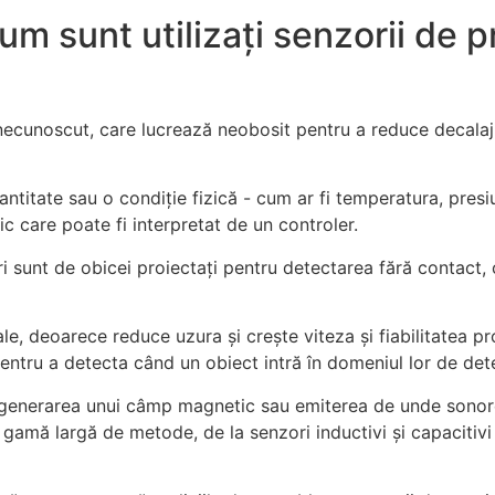
um sunt utilizați senzorii de 
 necunoscut, care lucrează neobosit pentru a reduce decalaj
ntitate sau o condiție fizică - cum ar fi temperatura, presi
ic care poate fi interpretat de un controler.
zori sunt de obicei proiectați pentru detectarea fără contac
le, deoarece reduce uzura și crește viteza și fiabilitatea p
 pentru a detecta când un obiect intră în domeniul lor de det
 generarea unui câmp magnetic sau emiterea de unde sonore, 
 gamă largă de metode, de la senzori inductivi și capacitivi