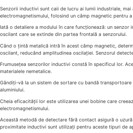
Senzorii inductivi sunt caii de lucru ai lumii industriale, m
electromagnetismului, folosind un câmp magnetic pentru a 
Iată o detaliere a modului în care funcționează: un senzor 
oscilant care se extinde din partea frontală a senzorului.
Când o țintă metalică intră în acest câmp magnetic, determi
oscilant, reducând amplitudinea oscilației. Senzorul detect
Frumusețea senzorilor inductivi constă în specificul lor. Ac
materialele nemetalice.
Gândiți-vă la un sistem de sortare cu bandă transportoare ca
aluminiului.
Cheia eficacității lor este utilizarea unei bobine care cre
electromagnetismului.
Această metodă de detectare fără contact asigură o uzură min
proximitate inductivi sunt utilizați pentru aceste tipuri de apl