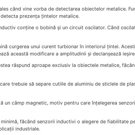
ai ales când vine vorba de detectarea obiectelor metalice. Fu
detecta prezența țintelor metalice.
inductiv conține o bobină și un circuit oscilator. Când osc
nă curgerea unui curent turbionar în interiorul țintei. Aces
ează această modificare a amplitudinii și declanșează ieșire
estea răspund aproape exclusiv la obiectele metalice, făcându
re trebuie să separe cutiile de aluminiu de sticlele de plas
ează un câmp magnetic, motiv pentru care înțelegerea senzor
imă, făcând senzorii inductivi o alegere de fiabilitate pentr
icații industriale.