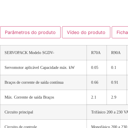
Parâmetros do produto
Vídeo do produto
Fich
SERVOPACK Modelo SGDV-
R70A
R90A
Servomotor aplicável Capacidade máx. kW
0.05
0.1
Braços de corrente de saída contínua
0.66
0.91
Máx. Corrente de saída Braços
2.1
2.9
Circuito principal
Trifásico 200 a 230 
Circuito de controle
Monofásico 200 a 23