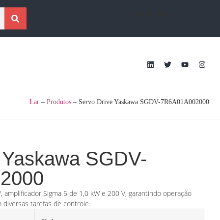
[gtraduzir]
Lar
–
Produtos
–
Servo Drive Yaskawa SGDV-7R6A01A002000
e Yaskawa SGDV-
2000
, amplificador Sigma 5 de 1,0 kW e 200 V, garantindo operação
diversas tarefas de controle.