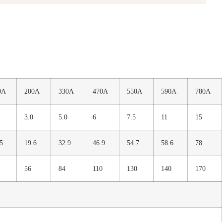
0A
200A
330A
470A
550A
590A
780A
3.0
5.0
6
7.5
11
15
5
19.6
32.9
46.9
54.7
58.6
78
56
84
110
130
140
170