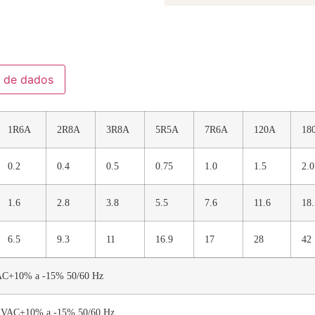
a de dados
1R6A
2R8A
3R8A
5R5A
7R6A
120A
18
0.2
0.4
0.5
0.75
1.0
1.5
2.0
1.6
2.8
3.8
5.5
7.6
11.6
18.
6.5
9.3
11
16.9
17
28
42
VAC+10% a -15% 50/60 Hz
0 VAC+10% a -15% 50/60 Hz