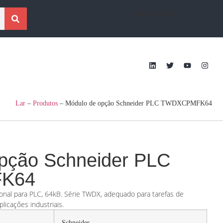
[gtraduzir]
Lar
–
Produtos
–
Módulo de opção Schneider PLC TWDXCPMFK64
pção Schneider PLC
K64
onal para PLC, 64kB. Série TWDX, adequado para tarefas de
licações industriais.
Schneider