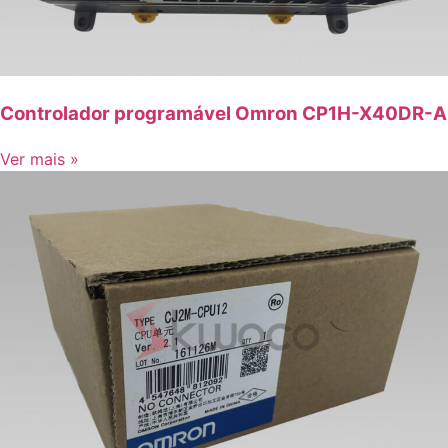
Controlador programável Omron CP1H-X40DR-A
Ver mais »