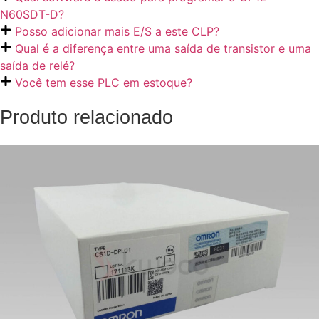
N60SDT-D?
Posso adicionar mais E/S a este CLP?
Qual é a diferença entre uma saída de transistor e uma
saída de relé?
Você tem esse PLC em estoque?
Produto relacionado