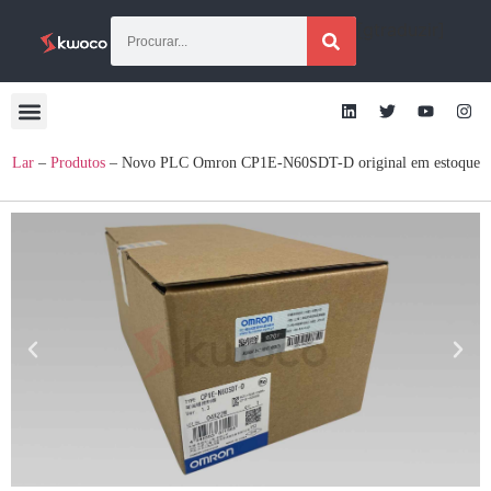
[gtraduzir]
Lar
–
Produtos
–
Novo PLC Omron CP1E-N60SDT-D original em estoque