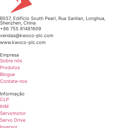
B557, Edifício South Pearl, Rua Sanlian, Longhua,
Shenzhen, China
+86 755 81481609
vendas@kwoco-plc.com
www.kwoco-plc.com
Empresa
Sobre nós
Produtos
Blogue
Contate-nos
Informação
CLP
IHM
Servomotor
Servo Drive
Inversor