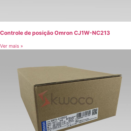
Controle de posição Omron CJ1W-NC213
Ver mais »