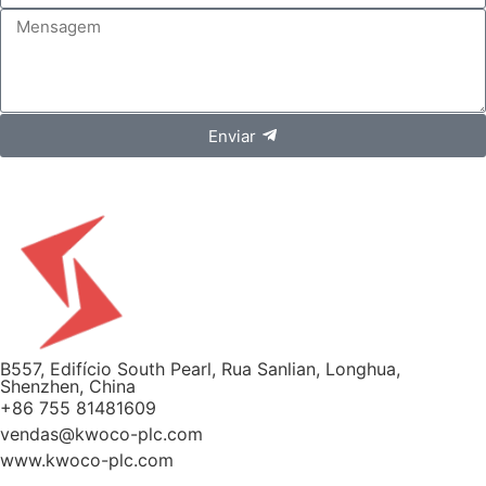
Enviar
B557, Edifício South Pearl, Rua Sanlian, Longhua,
Shenzhen, China
+86 755 81481609
vendas@kwoco-plc.com
www.kwoco-plc.com