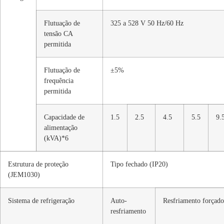
Flutuação de
325 a 528 V 50 Hz/60 Hz
tensão CA
permitida
Flutuação de
±5%
frequência
permitida
Capacidade de
1.5
2.5
4.5
5.5
9.
alimentação
(kVA)*6
Estrutura de proteção
Tipo fechado (IP20)
(JEM1030)
Sistema de refrigeração
Auto-
Resfriamento forçado
resfriamento