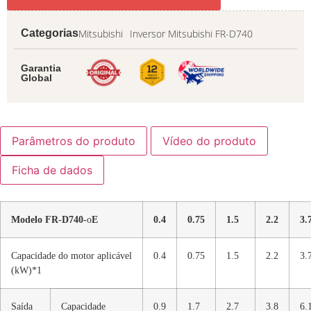
Mitsubishi
Inversor Mitsubishi FR-D740
Categorias
Garantia
Global
Parâmetros do produto
Vídeo do produto
Ficha de dados
Modelo FR-D740-
o
E
0.4
0.75
1.5
2.2
3.
Capacidade do motor aplicável
0.4
0.75
1.5
2.2
3.
(kW)*1
Saída
Capacidade
0.9
1.7
2.7
3.8
6.