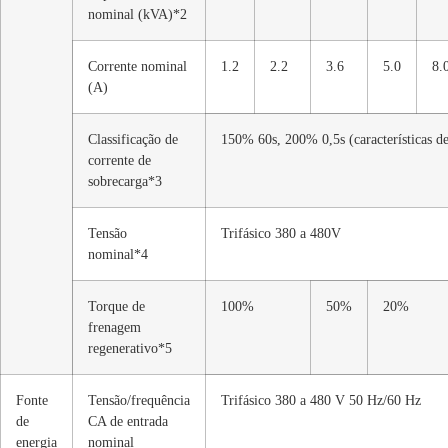
nominal (kVA)*2
Corrente nominal
1.2
2.2
3.6
5.0
8.
(A)
Classificação de
150% 60s, 200% 0,5s (características d
corrente de
sobrecarga*3
Tensão
Trifásico 380 a 480V
nominal*4
Torque de
100%
50%
20%
frenagem
regenerativo*5
Fonte
Tensão/frequência
Trifásico 380 a 480 V 50 Hz/60 Hz
de
CA de entrada
energia
nominal