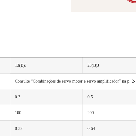
13(B)J
23(B)J
Consulte “Combinações de servo motor e servo amplificador” na p. 2-1
0.3
0.5
100
200
0.32
0.64