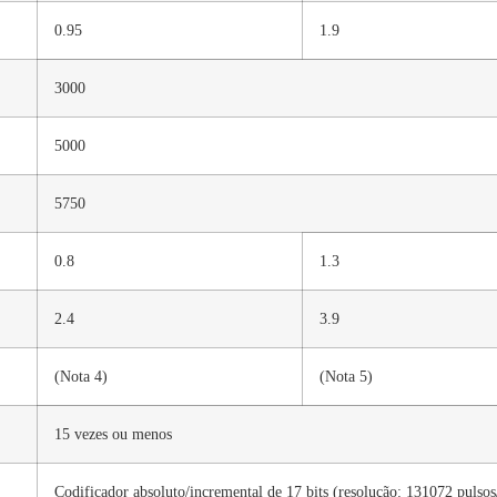
0.95
1.9
3000
5000
5750
0.8
1.3
2.4
3.9
(Nota 4)
(Nota 5)
15 vezes ou menos
Codificador absoluto/incremental de 17 bits (resolução: 131072 pulsos