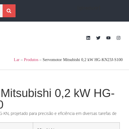
[gtraduzir]
Lar
–
Produtos
–
Servomotor Mitsubishi 0,2 kW HG-KN23J-S100
Mitsubishi 0,2 kW HG-
0
KN, projetado para precisão e eficiência em diversas tarefas de