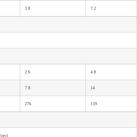
3.8
7.2
2.6
4.8
7.8
14
276
159
/rev)