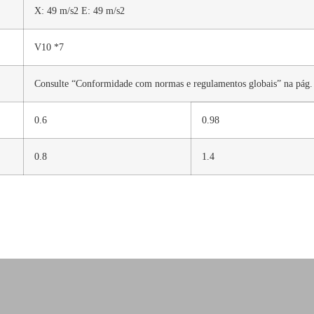
X: 49 m/s2 E: 49 m/s2
V10 *7
Consulte “Conformidade com normas e regulamentos globais” na pág. 
0.6
0.98
0.8
1.4