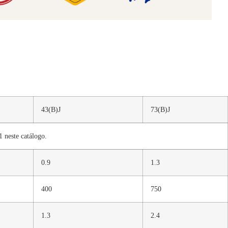
43(B)J
73(B)J
 neste catálogo.
0.9
1.3
400
750
1.3
2.4