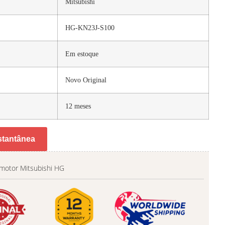
Mitsubishi
HG-KN23J-S100
Em estoque
Novo Original
12 meses
stantânea
motor Mitsubishi HG