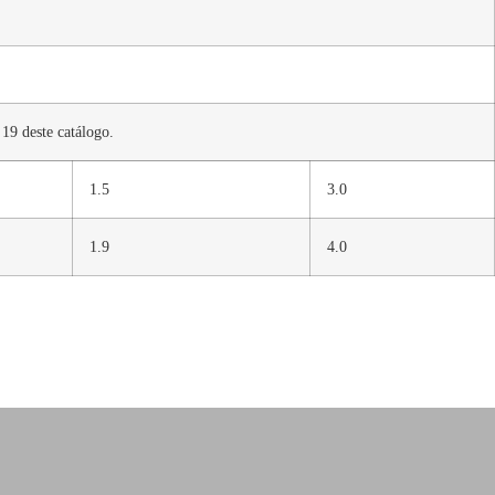
19 deste catálogo.
1.5
3.0
1.9
4.0