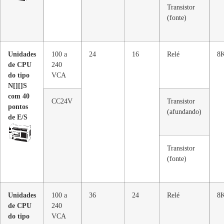
Transistor
(fonte)
Unidades
100 a
24
16
Relé
8K
de CPU
240
do tipo
VCA
N[][]S
com 40
CC24V
Transistor
pontos
(afundando)
de E/S
Transistor
(fonte)
Unidades
100 a
36
24
Relé
8K
de CPU
240
do tipo
VCA