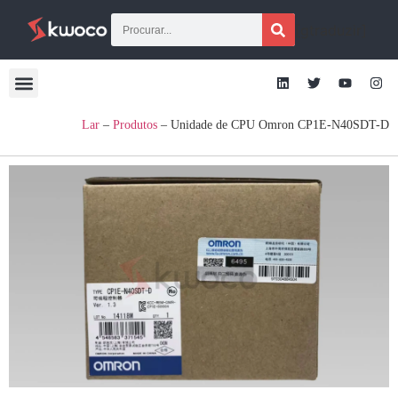
[gtraduzir]
Lar
–
Produtos
–
Unidade de CPU Omron CP1E-N40SDT-D