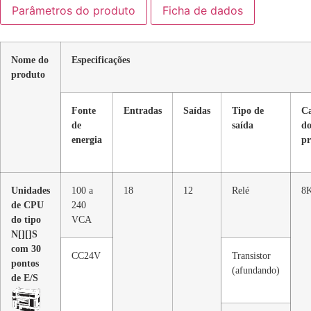
Parâmetros do produto
Ficha de dados
Nome do
Especificações
produto
Fonte
Entradas
Saídas
Tipo de
C
de
saída
d
energia
p
Unidades
100 a
18
12
Relé
8K
de CPU
240
do tipo
VCA
N[][]S
com 30
CC24V
Transistor
pontos
(afundando)
de E/S