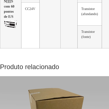
N[][]S
com 60
CC24V
Transistor
pontos
(afundando)
de E/S
Transistor
(fonte)
Produto relacionado