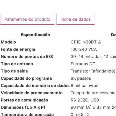
Parâmetros do produto
Ficha de dados
Especificação
De
Modelo
CP1E-N30DT-A
Fonte de energia
100-240 VCA
Número de pontos de E/S
30 (18 entradas, 12 saí
Tipo de entrada
Entradas DC
Tipo de saída
Transistor (afundando)
Capacidade do programa
8K passos
Capacidade de memória de dados
8 mil palavras
Velocidade de processamento
Tempo de processamen
Portas de comunicação
RS-232C, USB
Dimensões (L x A x P)
90 mm (A) x 85 mm (P
Temperatura de operação
0 a 55 °C