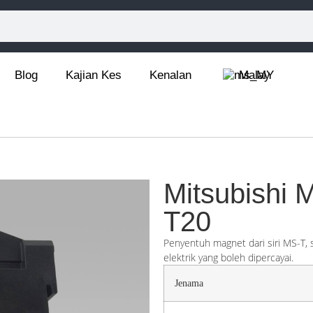
Blog
Kajian Kes
Kenalan
Malay
Mitsubishi 
T20
Penyentuh magnet dari siri MS-T, 
elektrik yang boleh dipercayai.
Jenama