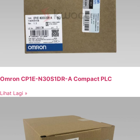
Omron CP1E-N30S1DR-A Compact PLC
Lihat Lagi »