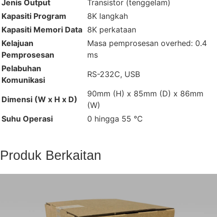
Jenis Output
Transistor (tenggelam)
Kapasiti Program
8K langkah
Kapasiti Memori Data
8K perkataan
Kelajuan
Masa pemprosesan overhed: 0.4
Pemprosesan
ms
Pelabuhan
RS-232C, USB
Komunikasi
90mm (H) x 85mm (D) x 86mm
Dimensi (W x H x D)
(W)
Suhu Operasi
0 hingga 55 °C
Produk Berkaitan