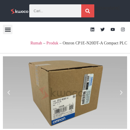
[gtranslate]
Rumah
–
Produk
–
Omron CP1E-N20DT-A Compact PLC