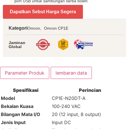
port USB untuk sambungan serba boleh.
Dapatkan Sebut Harga Segera
Kategori
Omron,
Omron CP1E
Jaminan
Global
Parameter Produk
lembaran data
Spesifikasi
Perincian
Model
CP1E-N20DT-A
Bekalan Kuasa
100-240 VAC
Bilangan Mata I/O
20 (12 input, 8 output)
Jenis Input
Input DC