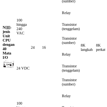
(sumber)
Relay
100
hingga
Transistor
N[][]-
240
(tenggelam)
jenis
VAC
Unit
Transistor
CPU
(sumber)
dengan
8K
8K
24
16
40
langkah
perkat
Mata
Relay
I/O
Transistor
24 VDC
(tenggelam)
Transistor
(sumber)
Relay
100