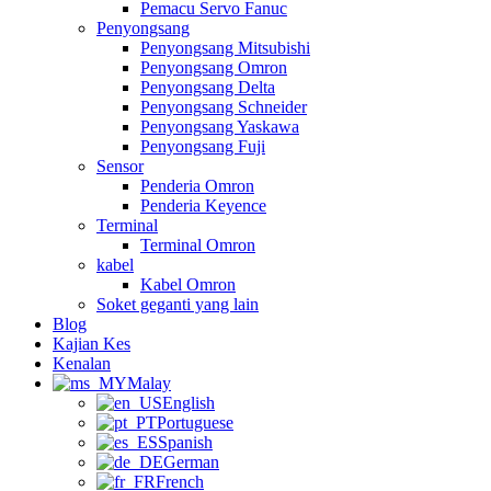
Pemacu Servo Fanuc
Penyongsang
Penyongsang Mitsubishi
Penyongsang Omron
Penyongsang Delta
Penyongsang Schneider
Penyongsang Yaskawa
Penyongsang Fuji
Sensor
Penderia Omron
Penderia Keyence
Terminal
Terminal Omron
kabel
Kabel Omron
Soket geganti yang lain
Blog
Kajian Kes
Kenalan
Malay
English
Portuguese
Spanish
German
French