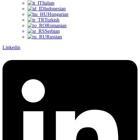
Italian
Indonesian
Hungarian
Turkish
Romanian
Serbian
Russian
Linkedin