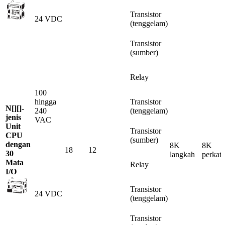
Transistor
24 VDC
(tenggelam)
Transistor
(sumber)
Relay
100
hingga
Transistor
N[][]-
240
(tenggelam)
jenis
VAC
Unit
Transistor
CPU
(sumber)
dengan
8K
8K
18
12
30
langkah
perkat
Mata
Relay
I/O
Transistor
24 VDC
(tenggelam)
Transistor