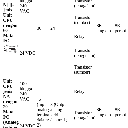
hingga
Transistor
N[][]-
240
(tenggelam)
jenis
VAC
Unit
Transistor
CPU
(sumber)
dengan
8K
8K
36
24
60
langkah
perkat
Mata
Relay
I/O
Transistor
24 VDC
(tenggelam)
Transistor
(sumber)
Unit
100
CPU
hingga
jenis
Relay
240
NA
VAC
12
dengan
(Input
8 (Output
20
analog
analog
8K
8K
Mata
Transistor
terbina
terbina
langkah
perkat
I/O
(tenggelam)
dalam:
dalam: 1)
(Analog
2)
24 VDC
terbina