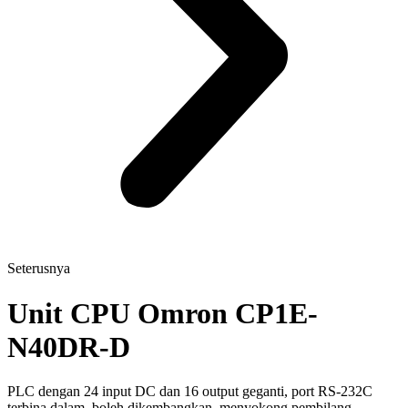
Seterusnya
Unit CPU Omron CP1E-
N40DR-D
PLC dengan 24 input DC dan 16 output geganti, port RS-232C
terbina dalam, boleh dikembangkan, menyokong pembilang