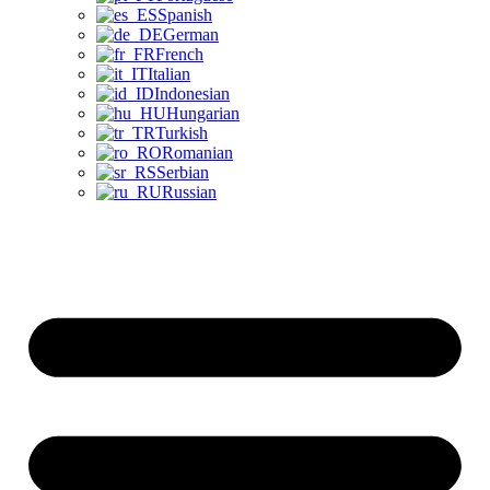
Spanish
German
French
Italian
Indonesian
Hungarian
Turkish
Romanian
Serbian
Russian