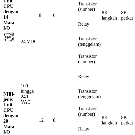
Unit
Transistor
CPU
(sumber)
dengan
8K
8K
8
6
14
langkah
perkat
Mata
Relay
I/O
Transistor
24 VDC
(tenggelam)
Transistor
(sumber)
Relay
100
hingga
Transistor
N[][]-
240
(tenggelam)
jenis
VAC
Unit
Transistor
CPU
(sumber)
dengan
8K
8K
12
8
20
langkah
perkat
Mata
Relay
I/O