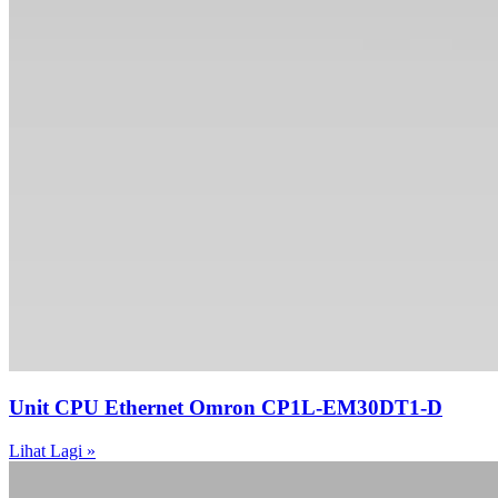
Unit CPU Ethernet Omron CP1L-EM30DT1-D
Lihat Lagi »