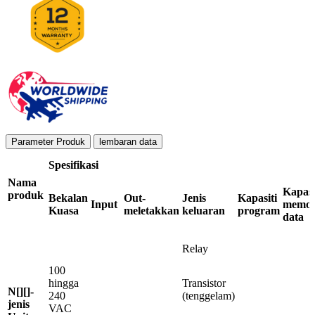
Parameter Produk
lembaran data
Spesifikasi
Nama
Kapasi
produk
Bekalan
Out-
Jenis
Kapasiti
Input
memor
Kuasa
meletakkan
keluaran
program
data
Relay
100
hingga
Transistor
N[][]-
240
(tenggelam)
jenis
VAC