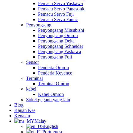
Pemacu Servo Yaskawa
Pemacu Servo Panasonic
Pemacu Servo Fuji
Pemacu Servo Fanuc
Penyongsang
Penyongsang Mitsubishi
Penyongsang Omron
Penyongsang Delta
Penyongsang Schneider
Penyongsang Yaskawa
Penyongsang Fuji
Sensor
Penderia Omron
Penderia Keyence
Terminal
Terminal Omron
kabel
Kabel Omron
Soket geganti yang lain
Blog
Kajian Kes
Kenalan
Malay
English
Portuguese