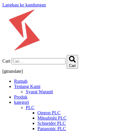
Langkau ke kandungan
Cari
Cari
[gtranslate]
Rumah
Tentang Kami
Syarat Waranti
Produk
kategori
PLC
Omron PLC
Mitsubishi PLC
Schneider PLC
Panasonic PLC