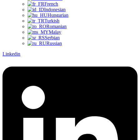
French
Indonesian
Hungarian
Turkish
Romanian
Malay
Serbian
Russian
Linkedin