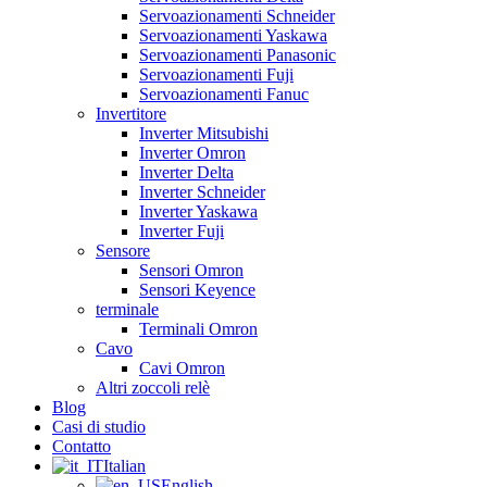
Servoazionamenti Schneider
Servoazionamenti Yaskawa
Servoazionamenti Panasonic
Servoazionamenti Fuji
Servoazionamenti Fanuc
Invertitore
Inverter Mitsubishi
Inverter Omron
Inverter Delta
Inverter Schneider
Inverter Yaskawa
Inverter Fuji
Sensore
Sensori Omron
Sensori Keyence
terminale
Terminali Omron
Cavo
Cavi Omron
Altri zoccoli relè
Blog
Casi di studio
Contatto
Italian
English