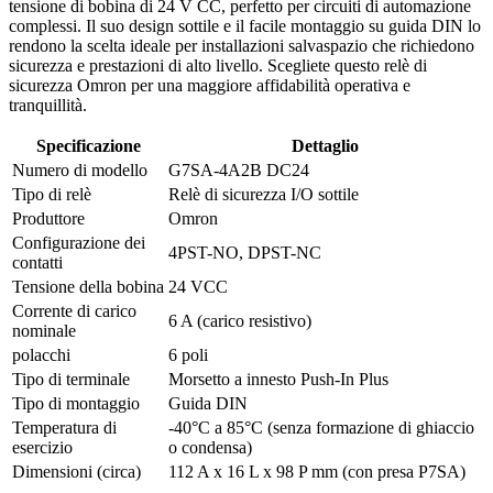
tensione di bobina di 24 V CC, perfetto per circuiti di automazione
complessi. Il suo design sottile e il facile montaggio su guida DIN lo
rendono la scelta ideale per installazioni salvaspazio che richiedono
sicurezza e prestazioni di alto livello. Scegliete questo relè di
sicurezza Omron per una maggiore affidabilità operativa e
tranquillità.
Specificazione
Dettaglio
Numero di modello
G7SA-4A2B DC24
Tipo di relè
Relè di sicurezza I/O sottile
Produttore
Omron
Configurazione dei
4PST-NO, DPST-NC
contatti
Tensione della bobina
24 VCC
Corrente di carico
6 A (carico resistivo)
nominale
polacchi
6 poli
Tipo di terminale
Morsetto a innesto Push-In Plus
Tipo di montaggio
Guida DIN
Temperatura di
-40°C a 85°C (senza formazione di ghiaccio
esercizio
o condensa)
Dimensioni (circa)
112 A x 16 L x 98 P mm (con presa P7SA)