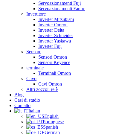
Servoazionamenti Fuji
Servoazionamenti Fanuc
Invertitore
Inverter Mitsubishi
Inverter Omron
Inverter Delta
Inverter Schneider
Inverter Yaskawa
Inverter Fuji
Sensore
Sensori Omron
Sensori Keyence
terminale
Terminali Omron
Cavo
Cavi Omron
Altri zoccoli relè
Blog
Casi di studio
Contatto
Italian
English
Portuguese
Spanish
German