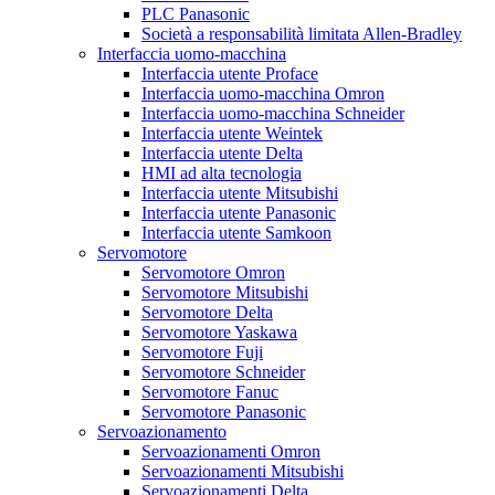
PLC Panasonic
Società a responsabilità limitata Allen-Bradley
Interfaccia uomo-macchina
Interfaccia utente Proface
Interfaccia uomo-macchina Omron
Interfaccia uomo-macchina Schneider
Interfaccia utente Weintek
Interfaccia utente Delta
HMI ad alta tecnologia
Interfaccia utente Mitsubishi
Interfaccia utente Panasonic
Interfaccia utente Samkoon
Servomotore
Servomotore Omron
Servomotore Mitsubishi
Servomotore Delta
Servomotore Yaskawa
Servomotore Fuji
Servomotore Schneider
Servomotore Fanuc
Servomotore Panasonic
Servoazionamento
Servoazionamenti Omron
Servoazionamenti Mitsubishi
Servoazionamenti Delta