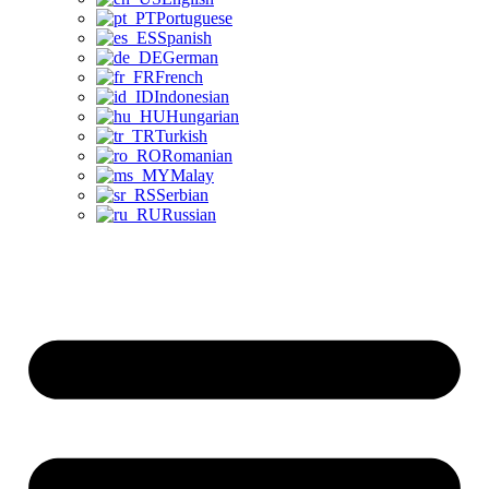
Portuguese
Spanish
German
French
Indonesian
Hungarian
Turkish
Romanian
Malay
Serbian
Russian