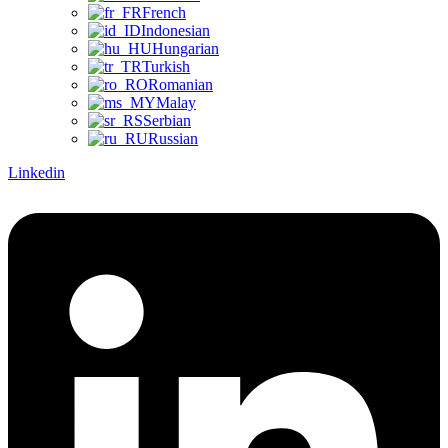
French
Indonesian
Hungarian
Turkish
Romanian
Malay
Serbian
Russian
Linkedin