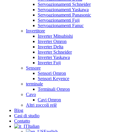
Servoazionamenti Schneider
Servoazionamenti Yaskawa
Servoazionamenti Panasonic
Servoazionamenti Fuji
Servoazionamenti Fanuc
Invertitore
Inverter Mitsubishi
Inverter Omron
Inverter Delta
Inverter Schneider
Inverter Yaskawa
Inverter Fuji
Sensore
Sensori Omron
Sensori Keyence
terminale
Terminali Omron
Cavo
Cavi Omron
Altri zoccoli relè
Blog
Casi di studio
Contatto
Italian
English