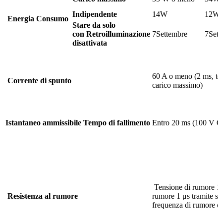
Indipendente
14W
12W
Energia
Consumo
Stare da solo
con
Retroilluminazione
7Settembre
7Set
disattivata
60 A o meno (2 ms, te
Corrente di spunto
carico massimo)
Istantaneo ammissibile
Tempo di fallimento
Entro 20 ms (100 V C
Tensione di rumore 1
Resistenza al rumore
rumore 1 μs tramite s
frequenza di rumore d