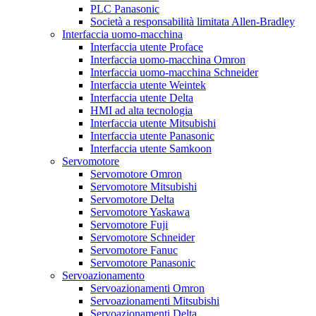
PLC Panasonic
Società a responsabilità limitata Allen-Bradley
Interfaccia uomo-macchina
Interfaccia utente Proface
Interfaccia uomo-macchina Omron
Interfaccia uomo-macchina Schneider
Interfaccia utente Weintek
Interfaccia utente Delta
HMI ad alta tecnologia
Interfaccia utente Mitsubishi
Interfaccia utente Panasonic
Interfaccia utente Samkoon
Servomotore
Servomotore Omron
Servomotore Mitsubishi
Servomotore Delta
Servomotore Yaskawa
Servomotore Fuji
Servomotore Schneider
Servomotore Fanuc
Servomotore Panasonic
Servoazionamento
Servoazionamenti Omron
Servoazionamenti Mitsubishi
Servoazionamenti Delta