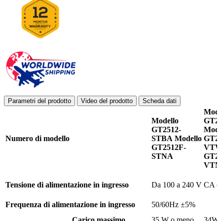
Parametri del prodotto
Video del prodotto
Scheda dati
Mode
Modello
GT2
GT2512-
Mode
Numero di modello
STBA
Modello
GT25
GT2512F-
VT
STNA
GT25
VT
Tensione di alimentazione in ingresso
Da 100 a 240 V CA (
Frequenza di alimentazione in ingresso
50/60Hz ±5%
Carico massimo
35 W o meno
34W 