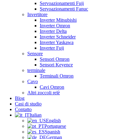
Servoazionamenti Fuji
Servoazionamenti Fanuc
Invertitore
Inverter Mitsubishi
Inverter Omron
Inverter Delta
Inverter Schneider
Inverter Yaskawa
Inverter Fuji
Sensore
Sensori Omron
Sensori Keyence
terminale
Terminali Omron
Cavo
Cavi Omron
Altri zoccoli relè
Blog
Casi di studio
Contatto
Italian
English
Portuguese
Spanish
German