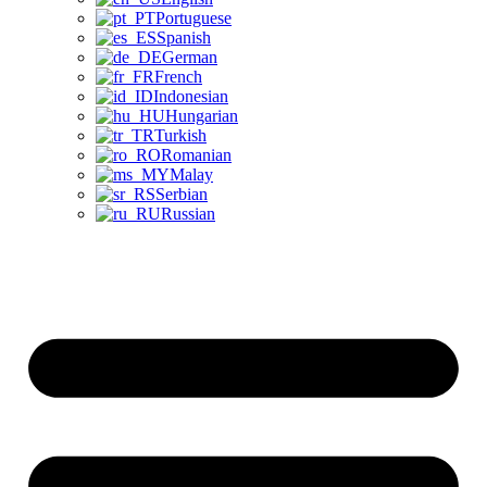
Portuguese
Spanish
German
French
Indonesian
Hungarian
Turkish
Romanian
Malay
Serbian
Russian