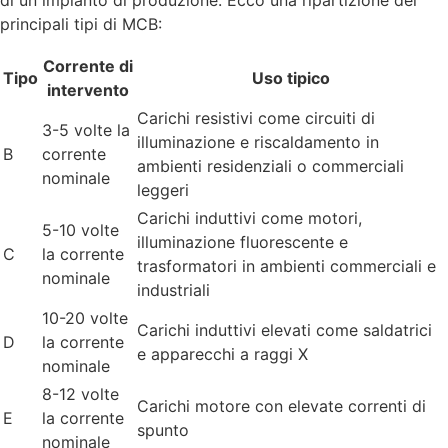
di un impianto di produzione. Ecco una ripartizione dei
principali tipi di MCB:
Corrente di
Tipo
Uso tipico
intervento
Carichi resistivi come circuiti di
3-5 volte la
illuminazione e riscaldamento in
B
corrente
ambienti residenziali o commerciali
nominale
leggeri
Carichi induttivi come motori,
5-10 volte
illuminazione fluorescente e
C
la corrente
trasformatori in ambienti commerciali e
nominale
industriali
10-20 volte
Carichi induttivi elevati come saldatrici
D
la corrente
e apparecchi a raggi X
nominale
8-12 volte
Carichi motore con elevate correnti di
E
la corrente
spunto
nominale