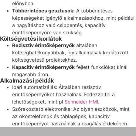
előnyben.
Többérintéses gesztusok:
A többérintéses
képességeket igénylő alkalmazásokhoz, mint például
a nagyításhoz való csippentés, kapacitív
érintőképernyőre van szükség.
Költségvetési korlátok
Rezisztív érintőképernyők
általában
költséghatékonyabbak, így alkalmasak korlátozott
költségvetésű projektekhez.
Kapacitív érintőképernyők
fejlett funkciókat kínál
magasabb áron.
Alkalmazási példák
Ipari automatizálás: Általában rezisztív
érintőképernyőket használnak. Fedezze fel a
lehetőségeket, mint pl
Schneider HMI
.
Szórakoztató elektronika: Az olyan eszközök, mint
az okostelefonok és táblagépek, kapacitív
érintőképernyőt használnak a reagálás érdekében.