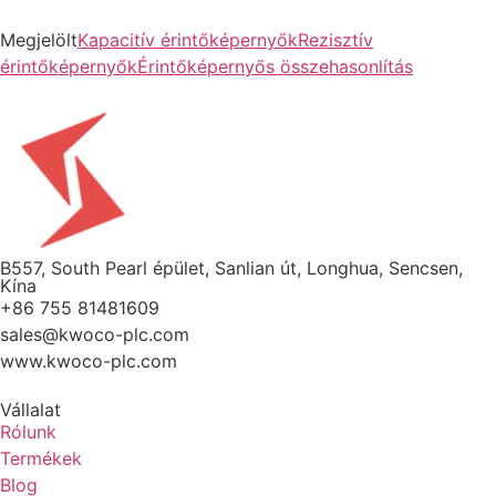
Megjelölt
Kapacitív érintőképernyők
Rezisztív
érintőképernyők
Érintőképernyős összehasonlítás
B557, South Pearl épület, Sanlian út, Longhua, Sencsen,
Kína
+86 755 81481609
sales@kwoco-plc.com
www.kwoco-plc.com
Vállalat
Rólunk
Termékek
Blog