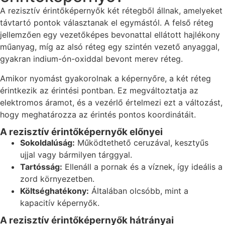
A rezisztív érintőképernyők két rétegből állnak, amelyeket
távtartó pontok választanak el egymástól. A felső réteg
jellemzően egy vezetőképes bevonattal ellátott hajlékony
műanyag, míg az alsó réteg egy szintén vezető anyaggal,
gyakran indium-ón-oxiddal bevont merev réteg.
Amikor nyomást gyakorolnak a képernyőre, a két réteg
érintkezik az érintési pontban. Ez megváltoztatja az
elektromos áramot, és a vezérlő értelmezi ezt a változást,
hogy meghatározza az érintés pontos koordinátáit.
A rezisztív érintőképernyők előnyei
Sokoldalúság:
Működtethető ceruzával, kesztyűs
ujjal vagy bármilyen tárggyal.
Tartósság:
Ellenáll a pornak és a víznek, így ideális a
zord környezetben.
Költséghatékony:
Általában olcsóbb, mint a
kapacitív képernyők.
A rezisztív érintőképernyők hátrányai