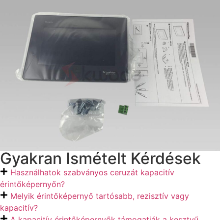
Gyakran Ismételt Kérdések
Használhatok szabványos ceruzát kapacitív
érintőképernyőn?
Melyik érintőképernyő tartósabb, rezisztív vagy
kapacitív?
A kapacitív érintőképernyők támogatják a kesztyű