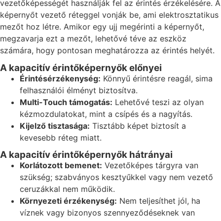
vezetőképességét használják fel az érintés érzékelésére. A
képernyőt vezető réteggel vonják be, ami elektrosztatikus
mezőt hoz létre. Amikor egy ujj megérinti a képernyőt,
megzavarja ezt a mezőt, lehetővé téve az eszköz
számára, hogy pontosan meghatározza az érintés helyét.
A kapacitív érintőképernyők előnyei
Érintésérzékenység:
Könnyű érintésre reagál, sima
felhasználói élményt biztosítva.
Multi-Touch támogatás:
Lehetővé teszi az olyan
kézmozdulatokat, mint a csípés és a nagyítás.
Kijelző tisztasága:
Tisztább képet biztosít a
kevesebb réteg miatt.
A kapacitív érintőképernyők hátrányai
Korlátozott bemenet:
Vezetőképes tárgyra van
szükség; szabványos kesztyűkkel vagy nem vezető
ceruzákkal nem működik.
Környezeti érzékenység:
Nem teljesíthet jól, ha
víznek vagy bizonyos szennyeződéseknek van