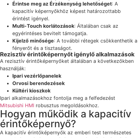
Érintse meg az Érzékenység lehetőséget
: A
kapacitív képernyőkhöz képest határozottabb
érintést igényel.
Multi-Touch korlátozások
: Általában csak az
egyérintéses bevitelt támogatja.
Kijelző minősége
: A további rétegek csökkenthetik a
fényerőt és a tisztaságot.
Rezisztív érintőképernyőt igénylő alkalmazások
A rezisztív érintőképernyőket általában a következőkben
használják:
Ipari vezérlőpanelek
Orvosi berendezések
Kültéri kioszkok
Ipari alkalmazásokhoz fontolja meg a felfedezést
Mitsubishi HMI
robusztus megoldásokhoz.
Hogyan működik a kapacitív
érintőképernyő?
A kapacitív érintőképernyők az emberi test természetes