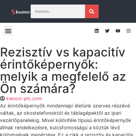
[gtranslate]
Rezisztív vs kapacitív
érintőképernyők:
melyik a megfelelő az
Ön számára?
kwoco-plc.com
Az érintőképernyők mindennapi életünk szerves részévé
váltak, az okostelefonoktól és táblagépektől az ipari
vezérlőpanelekig. Mivel különféle típusú érintőképernyők
állnak rendelkezésre, kulcsfontosságú a köztük lévő
különbségek megértése. Ez a cikk a rezisztív és kapacitív