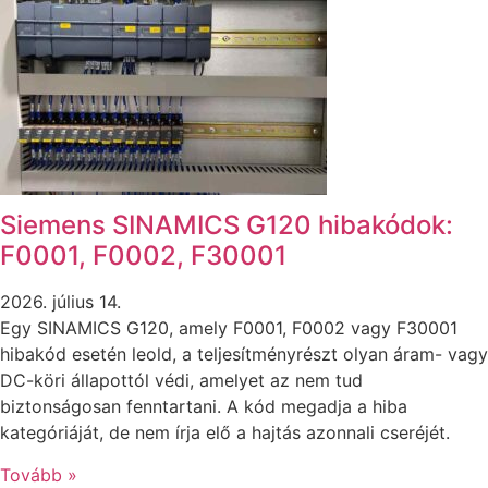
Siemens SINAMICS G120 hibakódok:
F0001, F0002, F30001
2026. július 14.
Egy SINAMICS G120, amely F0001, F0002 vagy F30001
hibakód esetén leold, a teljesítményrészt olyan áram- vagy
DC-köri állapottól védi, amelyet az nem tud
biztonságosan fenntartani. A kód megadja a hiba
kategóriáját, de nem írja elő a hajtás azonnali cseréjét.
Tovább »