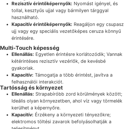
Rezisztív érintőképernyők:
Nyomást igényel, és
tollal, kesztyűs ujjal vagy bármilyen tárggyal
használható.
Kapacitív érintőképernyők:
Reagáljon egy csupasz
ujj vagy egy speciális vezetőképes ceruza könnyű
érintésére.
Multi-Touch képesség
Ellenállás:
Egyetlen érintésre korlátozódik; Vannak
kétérintéses rezisztív vezérlők, de kevésbé
gyakoriak.
Kapacitív:
Támogatja a több érintést, javítva a
felhasználói interakciót.
Tartósság és környezet
Ellenállás:
Strapabíróbb zord körülmények között;
Ideális olyan környezetben, ahol víz vagy törmelék
kerülhet a képernyőre.
Kapacitív:
Érzékeny a környezeti tényezőkre;
elektromos töltési zavarok befolyásolhatják a
teljesítményt.