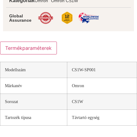
Kategóriák
Omron
Omron CS1W
Global
Assurance
Termékparaméterek
Modellszám
CS1W-SP001
Márkanév
Omron
Sorozat
CS1W
Tartozék típusa
Távtartó egység