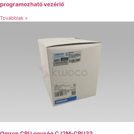
programozható vezérlő
Továbbiak »
Omron CPU egység CJ2M-CPU33