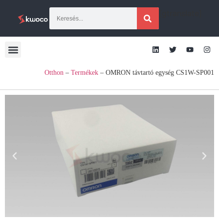
[gtranslate]
Otthon
–
Termékek
–
OMRON távtartó egység CS1W-SP001