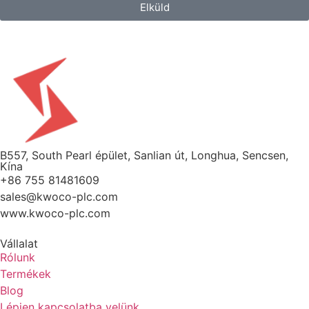
Elküld
B557, South Pearl épület, Sanlian út, Longhua, Sencsen,
Kína
+86 755 81481609
sales@kwoco-plc.com
www.kwoco-plc.com
Vállalat
Rólunk
Termékek
Blog
Lépjen kapcsolatba velünk