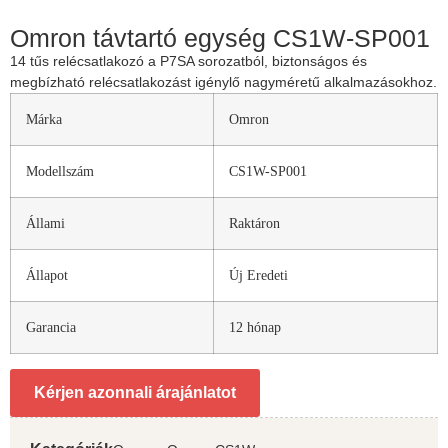
Omron távtartó egység CS1W-SP001
14 tűs relécsatlakozó a P7SA sorozatból, biztonságos és
megbízható relécsatlakozást igénylő nagyméretű alkalmazásokhoz.
Márka
Omron
Modellszám
CS1W-SP001
Állami
Raktáron
Állapot
Új Eredeti
Garancia
12 hónap
Kérjen azonnali árajánlatot