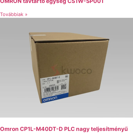
OMRON távtartó egység CS1W-SP001
Továbbiak »
Omron CP1L-M40DT-D PLC nagy teljesítményű