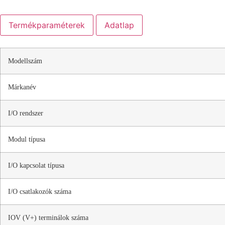
Termékparaméterek
Adatlap
Modellszám
Márkanév
I/O rendszer
Modul típusa
I/O kapcsolat típusa
I/O csatlakozók száma
IOV (V+) terminálok száma