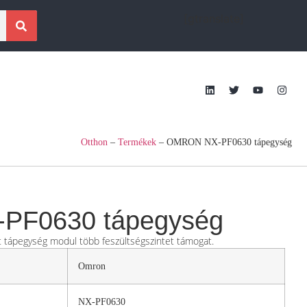
[gtranslate]
Otthon
–
Termékek
–
OMRON NX-PF0630 tápegység
PF0630 tápegység
t tápegység modul több feszültségszintet támogat.
Omron
NX-PF0630