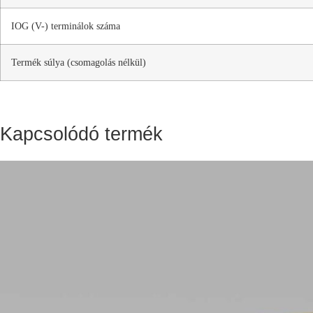
IOG (V-) terminálok száma
Termék súlya (csomagolás nélkül)
Kapcsolódó termék