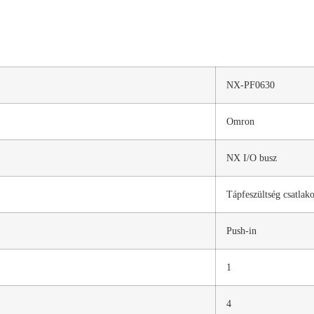
NX-PF0630
Omron
NX I/O busz
Tápfeszültség csatlak
Push-in
1
4