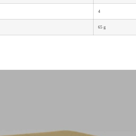
4
65 g