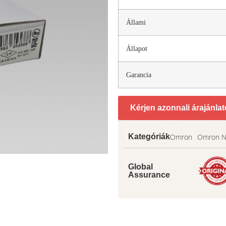
Állami
Állapot
Garancia
Kérjen azonnali árajánlat
Omron
Omron 
Kategóriák
Global
Assurance