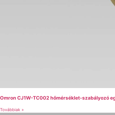
Omron CJ1W-TC002 hőmérséklet-szabályozó egy
Továbbiak »