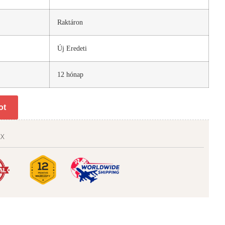
Raktáron
Új Eredeti
12 hónap
ot
NX