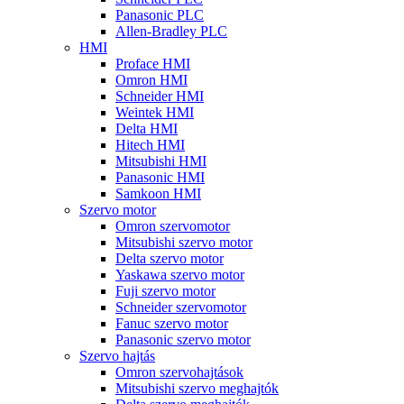
Panasonic PLC
Allen-Bradley PLC
HMI
Proface HMI
Omron HMI
Schneider HMI
Weintek HMI
Delta HMI
Hitech HMI
Mitsubishi HMI
Panasonic HMI
Samkoon HMI
Szervo motor
Omron szervomotor
Mitsubishi szervo motor
Delta szervo motor
Yaskawa szervo motor
Fuji szervo motor
Schneider szervomotor
Fanuc szervo motor
Panasonic szervo motor
Szervo hajtás
Omron szervohajtások
Mitsubishi szervo meghajtók