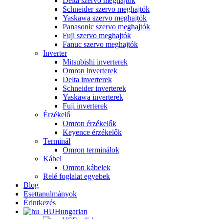
Delta szervo meghajtók
Schneider szervo meghajtók
Yaskawa szervo meghajtók
Panasonic szervo meghajtók
Fuji szervo meghajtók
Fanuc szervo meghajtók
Inverter
Mitsubishi inverterek
Omron inverterek
Delta inverterek
Schneider inverterek
Yaskawa inverterek
Fuji inverterek
Érzékelő
Omron érzékelők
Keyence érzékelők
Terminál
Omron terminálok
Kábel
Omron kábelek
Relé foglalat egyebek
Blog
Esettanulmányok
Érintkezés
Hungarian