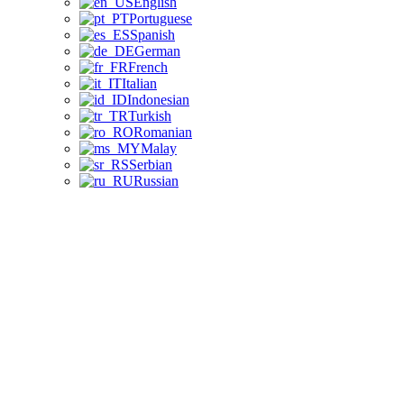
English
Portuguese
Spanish
German
French
Italian
Indonesian
Turkish
Romanian
Malay
Serbian
Russian