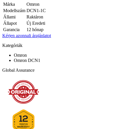
Márka
Omron
Modellszám
DCN1-1C
Állami
Raktáron
Állapot
Új Eredeti
Garancia
12 hónap
Kérjen azonnali árajánlatot
Kategóriák
Omron
Omron DCN1
Global Assurance