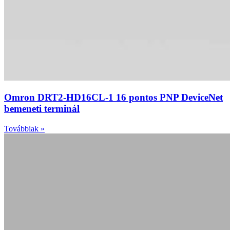
Omron DRT2-HD16CL-1 16 pontos PNP DeviceNet
bemeneti terminál
Továbbiak »