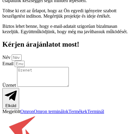
csapatunk készséggel segít minden lépésben.
Töltse ki ezt az űrlapot, hogy az Ön egyedi igényeire szabott
beszélgetést indítson. Megértjük projektje és ideje értékét.
Biztos lehet benne, hogy e-mail-adatait szigorúan bizalmasan
kezeljük. Együttműködjünk, hogy még ma javíthassuk működését.
Kérjen árajánlatot most!
Név
Email
Üzenet
Elküld
Megjelölt
Omron
Omron terminálok
Termékek
Terminál