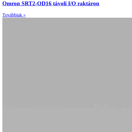
Omron SRT2-OD16 távoli I/O raktáron
Továbbiak »