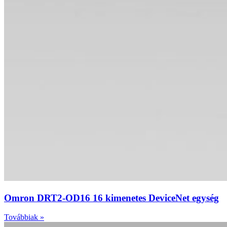
Omron DRT2-OD16 16 kimenetes DeviceNet egység
Továbbiak »