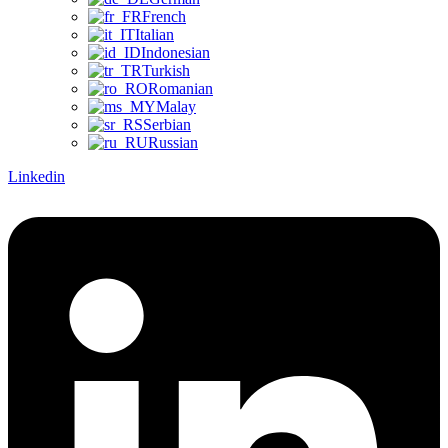
French
Italian
Indonesian
Turkish
Romanian
Malay
Serbian
Russian
Linkedin