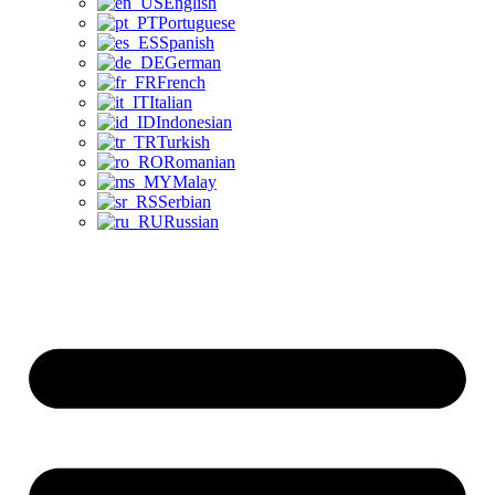
English
Portuguese
Spanish
German
French
Italian
Indonesian
Turkish
Romanian
Malay
Serbian
Russian