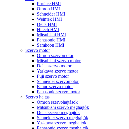
Proface HMI
Omron HMI
Schneider HMI
Weintek HMI
Delta HMI
Hitech HMI
Mitsubishi HMI
Panasonic HMI
Samkoon HMI
Szervo motor
Omron szervomotor
Mitsubishi szervo motor
Delta szervo motor
Yaskawa szervo motor
Fuji szervo motor
Schneider szervomotor
Fanuc szervo motor
Panasonic szervo motor
Szervo hajtás
Omron szervohajtások
Mitsubishi szervo meghajtók
Delta szervo meghajtók
Schneider szervo meghajtók
Yaskawa szervo meghajtók
Panasonic szervo meghajtók