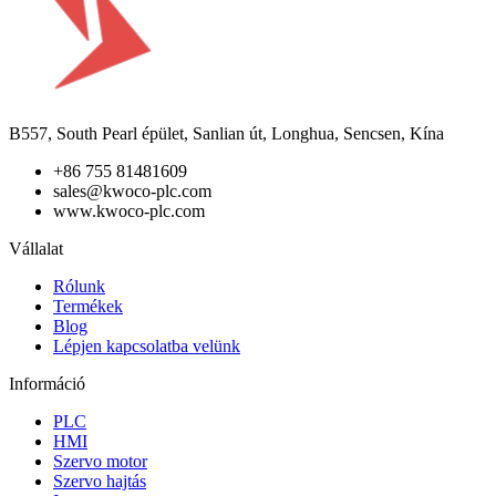
B557, South Pearl épület, Sanlian út, Longhua, Sencsen, Kína
+86 755 81481609
sales@kwoco-plc.com
www.kwoco-plc.com
Vállalat
Rólunk
Termékek
Blog
Lépjen kapcsolatba velünk
Információ
PLC
HMI
Szervo motor
Szervo hajtás