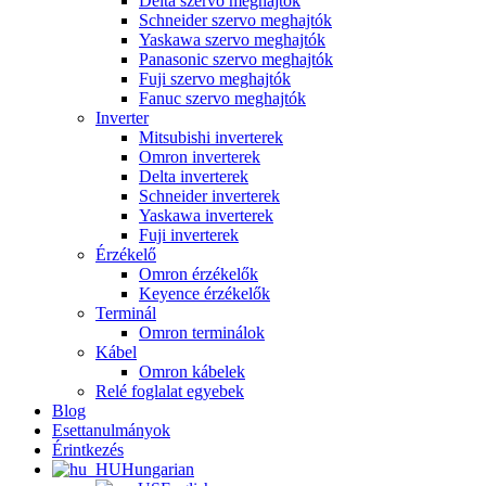
Delta szervo meghajtók
Schneider szervo meghajtók
Yaskawa szervo meghajtók
Panasonic szervo meghajtók
Fuji szervo meghajtók
Fanuc szervo meghajtók
Inverter
Mitsubishi inverterek
Omron inverterek
Delta inverterek
Schneider inverterek
Yaskawa inverterek
Fuji inverterek
Érzékelő
Omron érzékelők
Keyence érzékelők
Terminál
Omron terminálok
Kábel
Omron kábelek
Relé foglalat egyebek
Blog
Esettanulmányok
Érintkezés
Hungarian