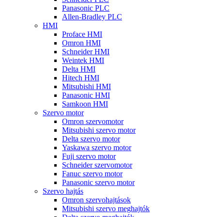
Panasonic PLC
Allen-Bradley PLC
HMI
Proface HMI
Omron HMI
Schneider HMI
Weintek HMI
Delta HMI
Hitech HMI
Mitsubishi HMI
Panasonic HMI
Samkoon HMI
Szervo motor
Omron szervomotor
Mitsubishi szervo motor
Delta szervo motor
Yaskawa szervo motor
Fuji szervo motor
Schneider szervomotor
Fanuc szervo motor
Panasonic szervo motor
Szervo hajtás
Omron szervohajtások
Mitsubishi szervo meghajtók