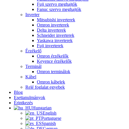
Fuji szervo meghajtók
Fanuc szervo meghajtók
Inverter
Mitsubishi inverterek
Omron inverterek
Delta inverterek
Schneider inverterek
Yaskawa inverterek
Fuji inverterek
Érzékelő
Omron érzékelők
Keyence érzékelők
Terminál
Omron terminálok
Kábel
Omron kábelek
Relé foglalat egyebek
Blog
Esettanulmányok
Érintkezés
Hungarian
English
Portuguese
Spanish
German