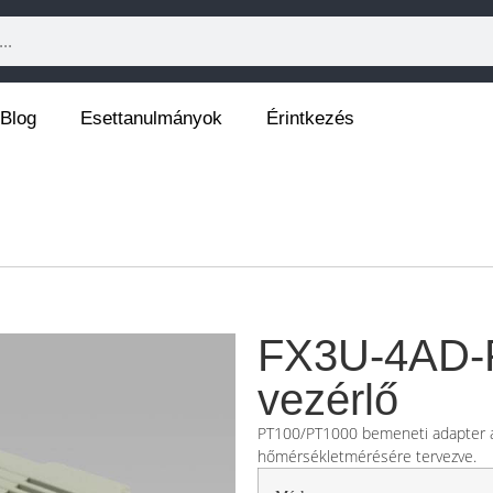
Blog
Esettanulmányok
Érintkezés
FX3U-4AD-
vezérlő
PT100/PT1000 bemeneti adapter az
hőmérsékletmérésére tervezve.