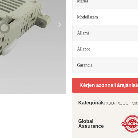
Márka
Modellszám
Állami
Állapot
Garancia
Kérjen azonnali árajánlat
FX3U/FX3UC
Mit
Kategóriák
Global
Assurance