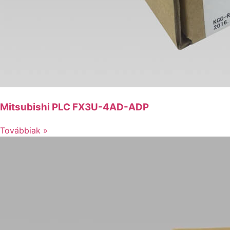
Mitsubishi PLC FX3U-4AD-ADP
Továbbiak »