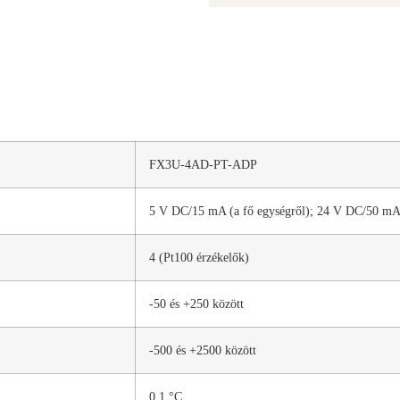
FX3U-4AD-PT-ADP
5 V DC/15 mA (a fő egységről); 24 V DC/50 m
4 (Pt100 érzékelők)
-50 és +250 között
-500 és +2500 között
0,1 °C