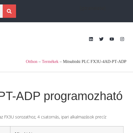
[gtranslate]
Otthon
–
Termékek
–
Mitsubishi PLC FX3U-4AD-PT-ADP
PT-ADP programozható
 FX3U sorozathoz, 4 csatornás, ipari alkalmazások precíz