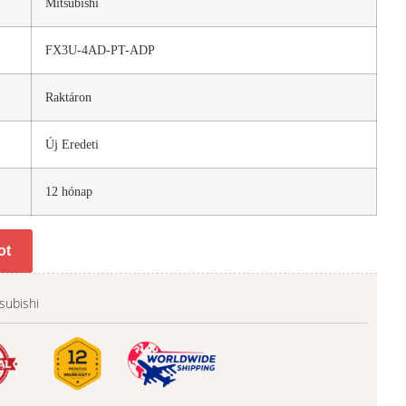
Mitsubishi
FX3U-4AD-PT-ADP
Raktáron
Új Eredeti
12 hónap
ot
subishi