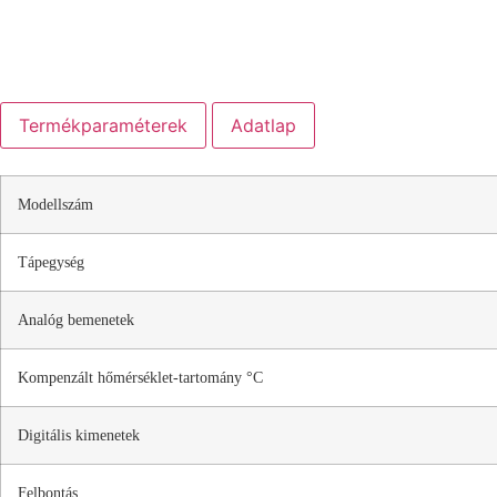
Termékparaméterek
Adatlap
Modellszám
Tápegység
Analóg bemenetek
Kompenzált hőmérséklet-tartomány °C
Digitális kimenetek
Felbontás