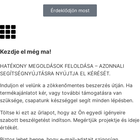
Érdeklődjön most
Kezdje el még ma!
HATÉKONY MEGOLDÁSOK FELOLDÁSA – AZONNALI
SEGÍTSÉGNYÚJTÁSRA NYÚJTJA EL KÉRÉSÉT.
Induljon el velünk a zökkenőmentes beszerzés útján. Ha
termékajánlatot kér, vagy további támogatásra van
szüksége, csapatunk készséggel segít minden lépésben.
Töltse ki ezt az űrlapot, hogy az Ön egyedi igényeire
szabott beszélgetést indítson. Megértjük projektje és ideje
értékét.
Biztos lehet benne, hogy e-mail-adatait szigorúan