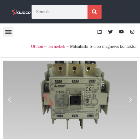
[gtranslate]
Otthon
–
Termékek
–
Mitsubishi S-T65 mágneses kontaktor