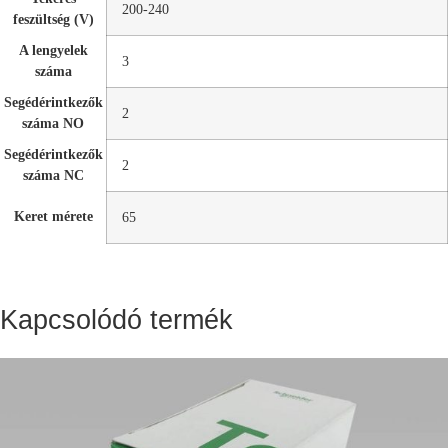
200-240
feszültség (V)
A lengyelek
3
száma
Segédérintkezők
2
száma NO
Segédérintkezők
2
száma NC
Keret mérete
65
Kapcsolódó termék