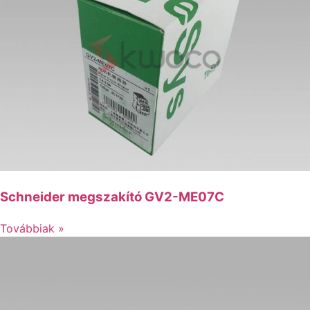
Schneider megszakító GV2-ME07C
Továbbiak »