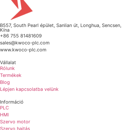
B557, South Pearl épület, Sanlian út, Longhua, Sencsen,
Kína
+86 755 81481609
sales@kwoco-plc.com
www.kwoco-plc.com
Vállalat
Rólunk
Termékek
Blog
Lépjen kapcsolatba velünk
Információ
PLC
HMI
Szervo motor
Szervo hajtás