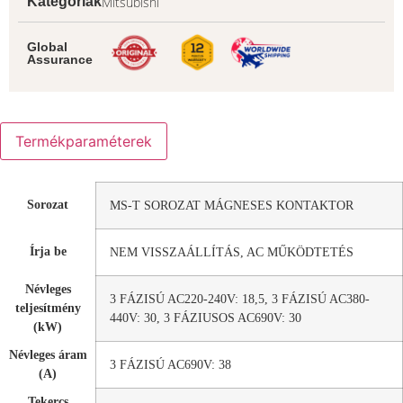
Mitsubishi
Kategóriák
Global
Assurance
Termékparaméterek
Sorozat
MS-T SOROZAT MÁGNESES KONTAKTOR
Írja be
NEM VISSZAÁLLÍTÁS, AC MŰKÖDTETÉS
Névleges
3 FÁZISÚ AC220-240V: 18,5, 3 FÁZISÚ AC380-
teljesítmény
440V: 30, 3 FÁZIUSOS AC690V: 30
(kW)
Névleges áram
3 FÁZISÚ AC690V: 38
(A)
Tekercs