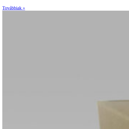
Továbbiak »