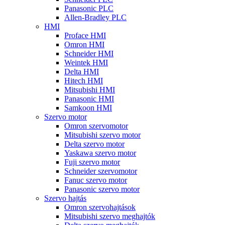
Panasonic PLC
Allen-Bradley PLC
HMI
Proface HMI
Omron HMI
Schneider HMI
Weintek HMI
Delta HMI
Hitech HMI
Mitsubishi HMI
Panasonic HMI
Samkoon HMI
Szervo motor
Omron szervomotor
Mitsubishi szervo motor
Delta szervo motor
Yaskawa szervo motor
Fuji szervo motor
Schneider szervomotor
Fanuc szervo motor
Panasonic szervo motor
Szervo hajtás
Omron szervohajtások
Mitsubishi szervo meghajtók