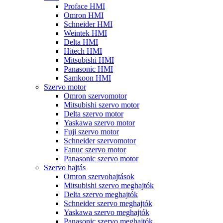
Proface HMI
Omron HMI
Schneider HMI
Weintek HMI
Delta HMI
Hitech HMI
Mitsubishi HMI
Panasonic HMI
Samkoon HMI
Szervo motor
Omron szervomotor
Mitsubishi szervo motor
Delta szervo motor
Yaskawa szervo motor
Fuji szervo motor
Schneider szervomotor
Fanuc szervo motor
Panasonic szervo motor
Szervo hajtás
Omron szervohajtások
Mitsubishi szervo meghajtók
Delta szervo meghajtók
Schneider szervo meghajtók
Yaskawa szervo meghajtók
Panasonic szervo meghajtók