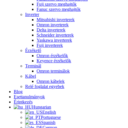
Fuji szervo meghajtók
Fanuc szervo meghajtók
Inverter
Mitsubishi inverterek
Omron inverterek
Delta inverterek
Schneider inverterek
Yaskawa inverterek
Fuji inverterek
Érzékelő
Omron érzékelők
Keyence érzékelők
Terminál
Omron terminálok
Kábel
Omron kábelek
Relé foglalat egyebek
Blog
Esettanulmányok
Érintkezés
Hungarian
English
Portuguese
Spanish
German