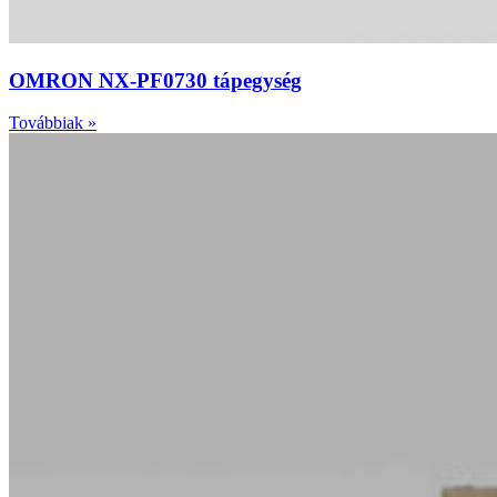
OMRON NX-PF0730 tápegység
Továbbiak »