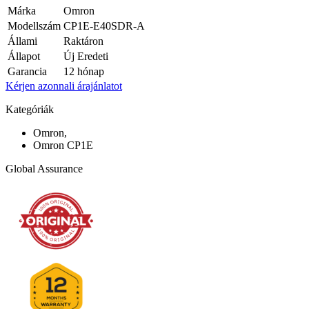
Márka
Omron
Modellszám
CP1E-E40SDR-A
Állami
Raktáron
Állapot
Új Eredeti
Garancia
12 hónap
Kérjen azonnali árajánlatot
Kategóriák
Omron,
Omron CP1E
Global Assurance