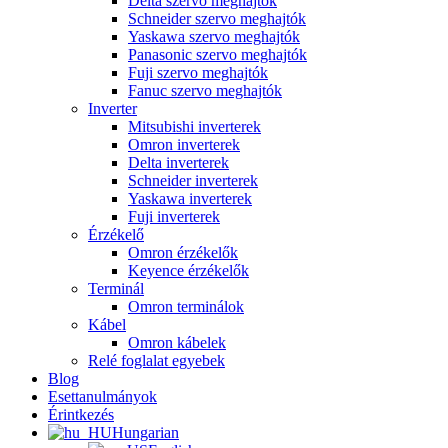
Delta szervo meghajtók
Schneider szervo meghajtók
Yaskawa szervo meghajtók
Panasonic szervo meghajtók
Fuji szervo meghajtók
Fanuc szervo meghajtók
Inverter
Mitsubishi inverterek
Omron inverterek
Delta inverterek
Schneider inverterek
Yaskawa inverterek
Fuji inverterek
Érzékelő
Omron érzékelők
Keyence érzékelők
Terminál
Omron terminálok
Kábel
Omron kábelek
Relé foglalat egyebek
Blog
Esettanulmányok
Érintkezés
Hungarian