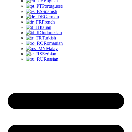
English
Portuguese
Spanish
German
French
Italian
Indonesian
Turkish
Romanian
Malay
Serbian
Russian