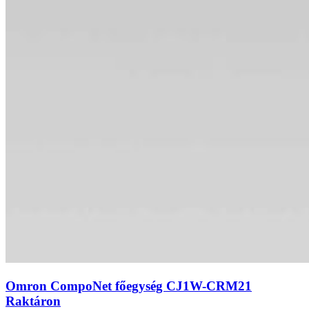
Omron CompoNet főegység CJ1W-CRM21
Raktáron