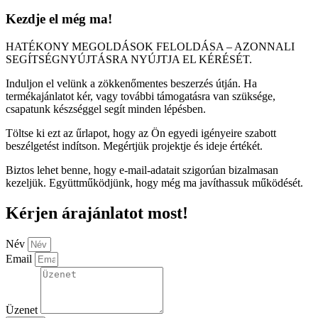
Kezdje el még ma!
HATÉKONY MEGOLDÁSOK FELOLDÁSA – AZONNALI
SEGÍTSÉGNYÚJTÁSRA NYÚJTJA EL KÉRÉSÉT.
Induljon el velünk a zökkenőmentes beszerzés útján. Ha
termékajánlatot kér, vagy további támogatásra van szüksége,
csapatunk készséggel segít minden lépésben.
Töltse ki ezt az űrlapot, hogy az Ön egyedi igényeire szabott
beszélgetést indítson. Megértjük projektje és ideje értékét.
Biztos lehet benne, hogy e-mail-adatait szigorúan bizalmasan
kezeljük. Együttműködjünk, hogy még ma javíthassuk működését.
Kérjen árajánlatot most!
Név
Email
Üzenet