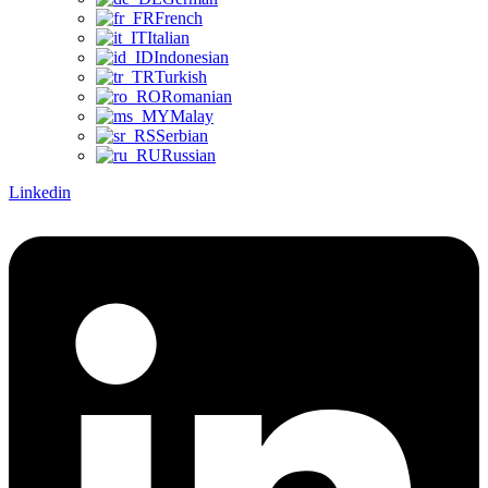
French
Italian
Indonesian
Turkish
Romanian
Malay
Serbian
Russian
Linkedin