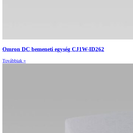
Omron DC bemeneti egység CJ1W-ID262
Továbbiak »