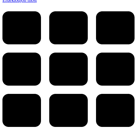
Érdeklődjön most