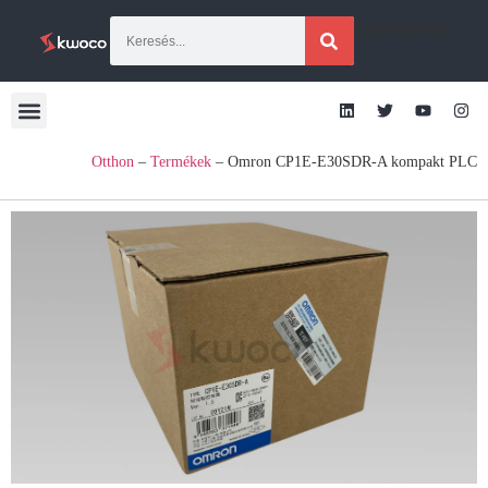
[gtranslate]
Otthon
–
Termékek
–
Omron CP1E-E30SDR-A kompakt PLC