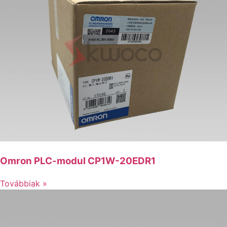
Omron PLC-modul CP1W-20EDR1
Továbbiak »