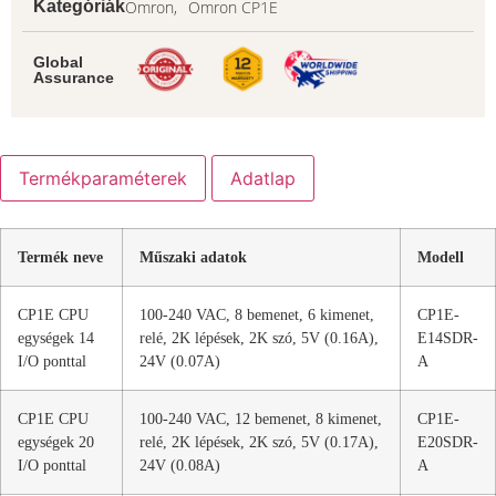
Omron,
Omron CP1E
Kategóriák
Global
Assurance
Termékparaméterek
Adatlap
Termék neve
Műszaki adatok
Modell
CP1E CPU
100-240 VAC, 8 bemenet, 6 kimenet,
CP1E-
egységek 14
relé, 2K lépések, 2K szó, 5V (0.16A),
E14SDR-
I/O ponttal
24V (0.07A)
A
CP1E CPU
100-240 VAC, 12 bemenet, 8 kimenet,
CP1E-
egységek 20
relé, 2K lépések, 2K szó, 5V (0.17A),
E20SDR-
I/O ponttal
24V (0.08A)
A