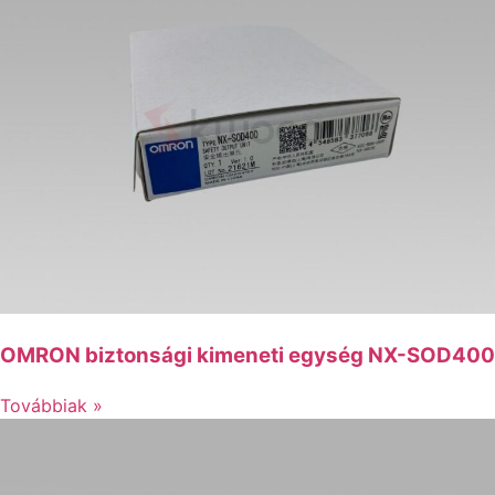
OMRON biztonsági kimeneti egység NX-SOD400
Továbbiak »