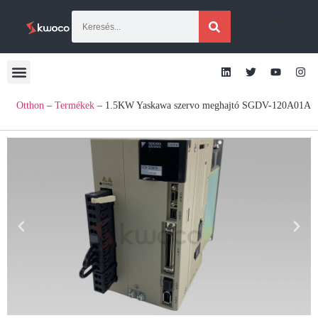
[gtranslate]
Otthon
–
Termékek
–
1.5KW Yaskawa szervo meghajtó SGDV-120A01A