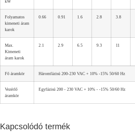
kW
Folyamatos
0.66
0.91
1.6
2.8
3.8
kimeneti áram
karok
Max.
2.1
2.9
6.5
9.3
11
Kimeneti
áram karok
Fő áramkör
Háromfázisú 200-230 VAC + 10% -15% 50/60 Hz
Vezérlő
Egyfázisú 200 - 230 VAC + 10% - -15% 50/60 Hz
áramkör
Kapcsolódó termék