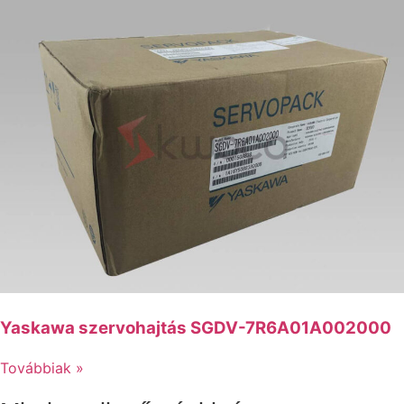
Yaskawa szervohajtás SGDV-7R6A01A002000
Továbbiak »