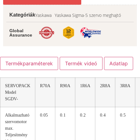
Yaskawa
Yaskawa Sigma-5 szervo meghajtó
Kategóriák
Global
Assurance
Termékparaméterek
Termék videó
Adatlap
SERVOPACK
R70A
R90A
1R6A
2R8A
3R8A
Model
SGDV-
Alkalmazható
0.05
0.1
0.2
0.4
0.5
szervomotor
max.
Teljesítmény