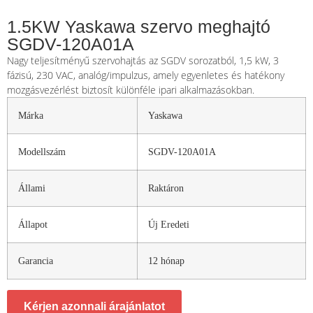
1.5KW Yaskawa szervo meghajtó
SGDV-120A01A
Nagy teljesítményű szervohajtás az SGDV sorozatból, 1,5 kW, 3
fázisú, 230 VAC, analóg/impulzus, amely egyenletes és hatékony
mozgásvezérlést biztosít különféle ipari alkalmazásokban.
Márka
Yaskawa
Modellszám
SGDV-120A01A
Állami
Raktáron
Állapot
Új Eredeti
Garancia
12 hónap
Kérjen azonnali árajánlatot