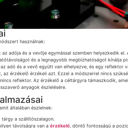
ai
módszert használnak:
 az adója és a vevője egymással szemben helyezkedik el. A
 hatótávolságot és a legnagyobb megbízhatóságot kínálja p
 az adó és a vevő együtt van elhelyezve, és egy reflektor v
t, az érzékelő érzékeli azt. Ezzel a módszerrel nincs szü
e nincs reflektor. Az érzékelő a céltárgyra támaszkodik, ame
visszaverő anyagok észlelésére.
kalmazásai
amit általában észlelnek:
 tárgy a szállítószalagon.
ilyen távolságra van a
érzékelő
, döntő fontosságú a pozic