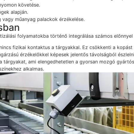
 nyomon követése.
gek alapján.
eg vagy műanyag palackok érzékelése.
ásban
izálási folyamatokba történő integrálása számos előnnyel 
 nincs fizikai kontaktus a tárgyakkal. Ez csökkenti a kopást
gárzású érzékelőkkel képesek jelentős távolságból észlelni
 a tárgyakat, ami elengedhetetlen a gyorsan mozgó gyártó
színekhez alkalmas.