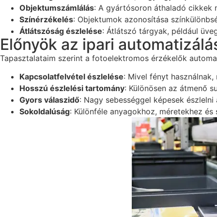
Objektumszámlálás
: A gyártósoron áthaladó cikkek
Színérzékelés
: Objektumok azonosítása színkülönbsé
Átlátszóság észlelése
: Átlátszó tárgyak, például üv
Előnyök az ipari automatizál
Tapasztalataim szerint a fotoelektromos érzékelők automat
Kapcsolatfelvétel észlelése
: Mivel fényt használnak,
Hosszú észlelési tartomány
: Különösen az átmenő su
Gyors válaszidő
: Nagy sebességgel képesek észlelni
Sokoldalúság
: Különféle anyagokhoz, méretekhez és 