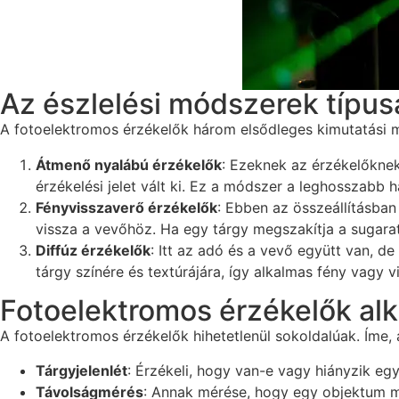
Az észlelési módszerek típus
A fotoelektromos érzékelők három elsődleges kimutatási 
Átmenő nyalábú érzékelők
: Ezeknek az érzékelőknek
érzékelési jelet vált ki. Ez a módszer a leghosszabb
Fényvisszaverő érzékelők
: Ebben az összeállításban
vissza a vevőhöz. Ha egy tárgy megszakítja a sugara
Diffúz érzékelők
: Itt az adó és a vevő együtt van, d
tárgy színére és textúrájára, így alkalmas fény vagy 
Fotoelektromos érzékelők al
A fotoelektromos érzékelők hihetetlenül sokoldalúak. Íme, 
Tárgyjelenlét
: Érzékeli, hogy van-e vagy hiányzik egy
Távolságmérés
: Annak mérése, hogy egy objektum m