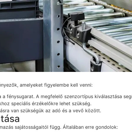
nyezők, amelyeket figyelembe kell venni:
ja a fénysugarat. A megfelelő szenzortípus kiválasztása seg
hoz speciális érzékelőkre lehet szükség.
tásra van szükségük az adó és a vevő között.
ztása
mazás sajátosságaitól függ. Általában erre gondolok: