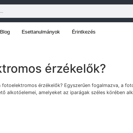
Blog
Esettanulmányok
Érintkezés
ektromos érzékelők?
 a fotoelektromos érzékelők? Egyszerűen fogalmazva, a fot
pvető alkotóelemei, amelyeket az iparágak széles körében