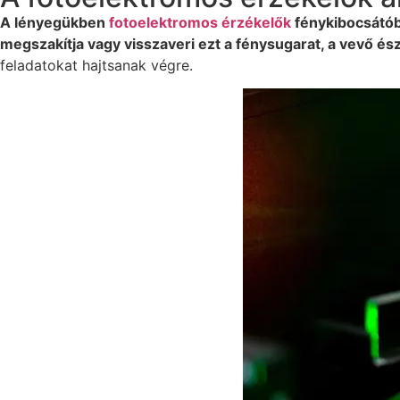
A lényegükben
fotoelektromos érzékelők
fénykibocsátóbó
megszakítja vagy visszaveri ezt a fénysugarat, a vevő észle
feladatokat hajtsanak végre.