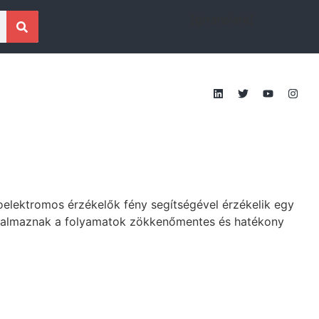
[gtranslate]
oelektromos érzékelők fény segítségével érzékelik egy
 alkalmaznak a folyamatok zökkenőmentes és hatékony