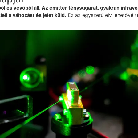
l és vevőből áll. Az emitter fénysugarat, gyakran infravör
li a változást és jelet küld.
Ez az egyszerű elv lehetővé te