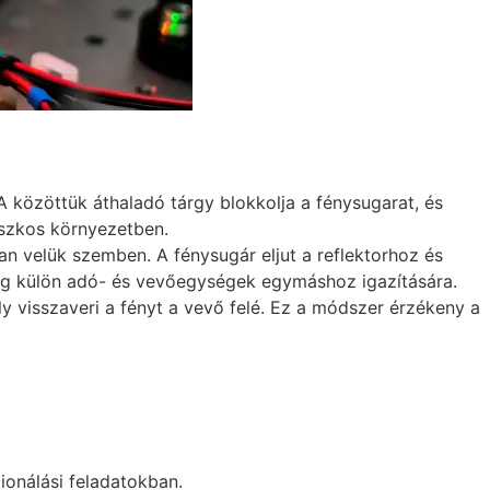
 közöttük áthaladó tárgy blokkolja a fénysugarat, és
iszkos környezetben.
an velük szemben. A fénysugár eljut a reflektorhoz és
kség külön adó- és vevőegységek egymáshoz igazítására.
ly visszaveri a fényt a vevő felé. Ez a módszer érzékeny a
ionálási feladatokban.