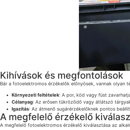
Kihívások és megfontolások
Bár a fotoelektromos érzékelők előnyösek, vannak olyan té
Környezeti feltételek
: A por, köd vagy füst zavarhat
Célanyag
: Az erősen tükröződő vagy átlátszó tárgyak
Igazítás
: Az átmenő sugárérzékelőknek pontos beállí
A megfelelő érzékelő kiválas
A megfelelő fotoelektromos érzékelő kiválasztása az alkal