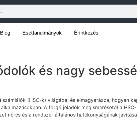
Blog
Esettanulmányok
Érintkezés
Kódolók és nagy sebess
ű számlálók (HSC-k) világába, és elmagyarázza, hogyan ka
ási alkalmazásokban. A forgó jeladók megismerésétől a HS
zetmérés és a rendszer általános hatékonyságának javítás