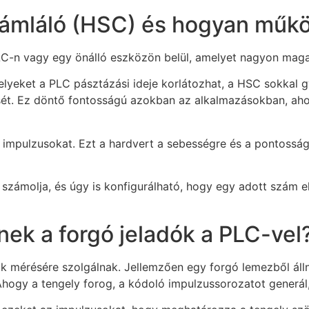
zámláló (HSC) és hogyan műk
C-n vagy egy önálló eszközön belül, amelyet nagyon magas
lyeket a PLC pásztázási ideje korlátozhat, a HSC sokkal g
ét. Ez döntő fontosságú azokban az alkalmazásokban, ahol
impulzusokat. Ezt a hardvert a sebességre és a pontosságr
t számolja, és úgy is konfigurálható, hogy egy adott szám 
nek a forgó jeladók a PLC-vel
 mérésére szolgálnak. Jellemzően egy forgó lemezből állna
 Ahogy a tengely forog, a kódoló impulzussorozatot generál