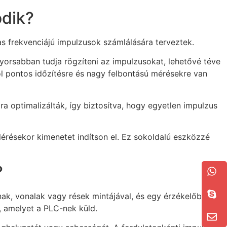
ödik?
 frekvenciájú impulzusok számlálására terveztek.
yorsabban tudja rögzíteni az impulzusokat, lehetővé téve
 pontos időzítésre és nagy felbontású mérésekre van
a optimalizálták, így biztosítva, hogy egyetlen impulzus
elérésekor kimenetet indítson el. Ez sokoldalú eszközzé
?
k, vonalak vagy rések mintájával, és egy érzékelőből,
, amelyet a PLC-nek küld.