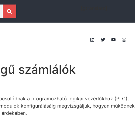
[gtranslate]
égű számlálók
pcsolódnak a programozható logikai vezérlőkhöz (PLC),
C-modulok konfigurálásáig megvizsgáljuk, hogyan működnek
a érdekében.