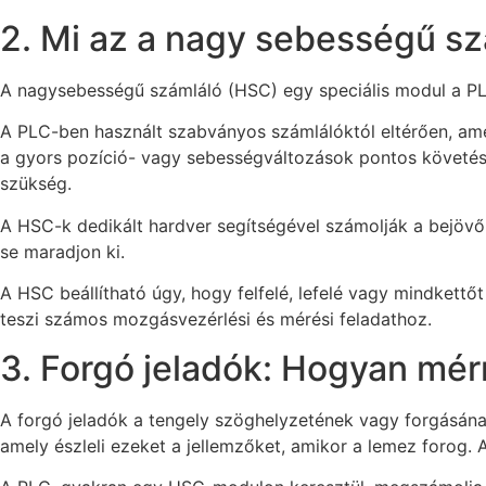
2. Mi az a nagy sebességű s
A nagysebességű számláló (HSC) egy speciális modul a PL
A PLC-ben használt szabványos számlálóktól eltérően, ame
a gyors pozíció- vagy sebességváltozások pontos követés
szükség.
A HSC-k dedikált hardver segítségével számolják a bejövő 
se maradjon ki.
A HSC beállítható úgy, hogy felfelé, lefelé vagy mindkettő
teszi számos mozgásvezérlési és mérési feladathoz.
3. Forgó jeladók: Hogyan mér
A forgó jeladók a tengely szöghelyzetének vagy forgásának
amely észleli ezeket a jellemzőket, amikor a lemez forog.