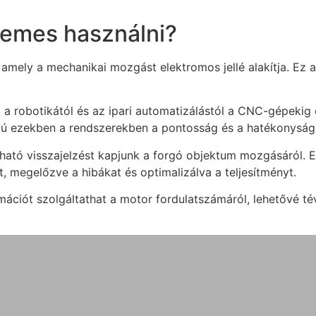
rdemes használni?
mely a mechanikai mozgást elektromos jellé alakítja. Ez a 
, a robotikától és az ipari automatizálástól a CNC-gépek
ságú ezekben a rendszerekben a pontosság és a hatékonyság
ató visszajelzést kapjunk a forgó objektum mozgásáról. Ez
t, megelőzve a hibákat és optimalizálva a teljesítményt.
ciót szolgáltathat a motor fordulatszámáról, lehetővé tév