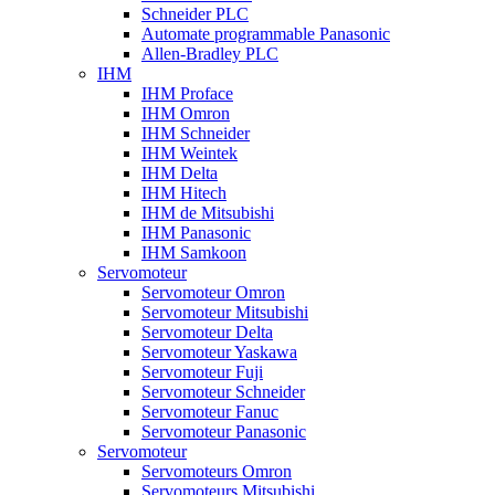
Schneider PLC
Automate programmable Panasonic
Allen-Bradley PLC
IHM
IHM Proface
IHM Omron
IHM Schneider
IHM Weintek
IHM Delta
IHM Hitech
IHM de Mitsubishi
IHM Panasonic
IHM Samkoon
Servomoteur
Servomoteur Omron
Servomoteur Mitsubishi
Servomoteur Delta
Servomoteur Yaskawa
Servomoteur Fuji
Servomoteur Schneider
Servomoteur Fanuc
Servomoteur Panasonic
Servomoteur
Servomoteurs Omron
Servomoteurs Mitsubishi