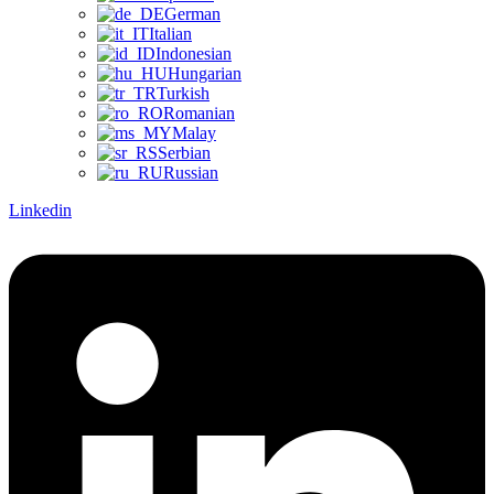
German
Italian
Indonesian
Hungarian
Turkish
Romanian
Malay
Serbian
Russian
Linkedin