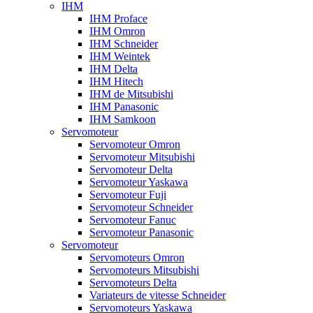
IHM
IHM Proface
IHM Omron
IHM Schneider
IHM Weintek
IHM Delta
IHM Hitech
IHM de Mitsubishi
IHM Panasonic
IHM Samkoon
Servomoteur
Servomoteur Omron
Servomoteur Mitsubishi
Servomoteur Delta
Servomoteur Yaskawa
Servomoteur Fuji
Servomoteur Schneider
Servomoteur Fanuc
Servomoteur Panasonic
Servomoteur
Servomoteurs Omron
Servomoteurs Mitsubishi
Servomoteurs Delta
Variateurs de vitesse Schneider
Servomoteurs Yaskawa