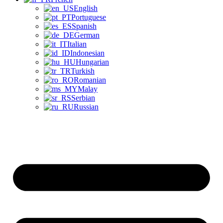
English
Portuguese
Spanish
German
Italian
Indonesian
Hungarian
Turkish
Romanian
Malay
Serbian
Russian