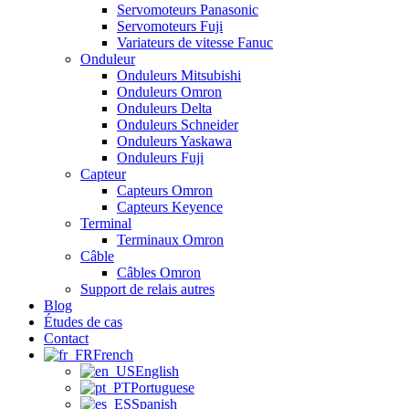
Servomoteurs Panasonic
Servomoteurs Fuji
Variateurs de vitesse Fanuc
Onduleur
Onduleurs Mitsubishi
Onduleurs Omron
Onduleurs Delta
Onduleurs Schneider
Onduleurs Yaskawa
Onduleurs Fuji
Capteur
Capteurs Omron
Capteurs Keyence
Terminal
Terminaux Omron
Câble
Câbles Omron
Support de relais autres
Blog
Études de cas
Contact
French
English
Portuguese
Spanish