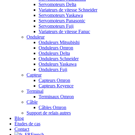
Servomoteurs Delta
Variateurs de vitesse Schneider
Servomoteurs Yaskawa
Servomoteurs Panasonic
Servomoteurs Fuji
Variateurs de vitesse Fanuc
Onduleur
Onduleurs Mitsubishi
Onduleurs Omron
Onduleurs Delta
Onduleurs Schneider
Onduleurs Yaskawa
Onduleurs Fuji
Capteur
Capteurs Omron
Capteurs Keyence
Terminal
Terminaux Omron
Câble
Câbles Omron
Support de relais autres
Blog
Études de cas
Contact
French