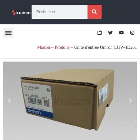
[traduction
g]
Maison
–
Produits
–
Unité d'entrée Omron CJ1W-ID261