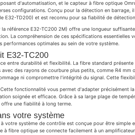
omposant d'automatisation, et le capteur à fibre optique O
verses configurations. Conçu pour la détection en barrage, i
 E32-TD200) et est reconnu pour sa fiabilité de détection
r la référence E32-TC200 2M) offre une longueur suffisant
ection. La compréhension de ces spécifications essentielles
des performances optimales au sein de votre système.
uit E32-TC200
ance entre durabilité et flexibilité. La fibre standard pré
isés avec des rayons de courbure plus petits, comme R4 mm 
mmage ni compromettre l'intégrité du signal. Cette flexibi
. Cette fonctionnalité vous permet d'adapter précisément l
llation soignée et efficace. Grâce à sa large plage de temp
 offre une fiabilité à long terme.
ans votre système
e à votre système de contrôle est conçue pour être simple 
le à fibre optique se connecte facilement à un amplificate