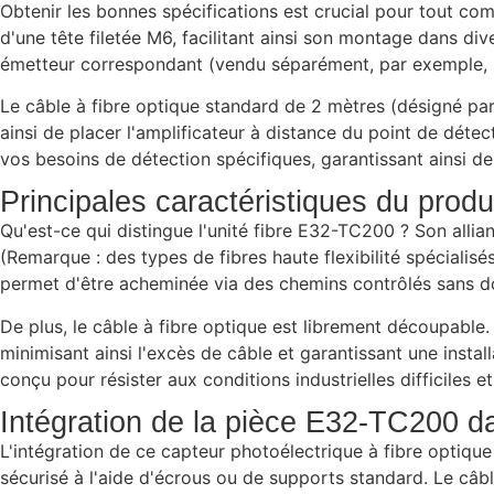
Obtenir les bonnes spécifications est crucial pour tout c
d'une tête filetée M6, facilitant ainsi son montage dans di
émetteur correspondant (vendu séparément, par exemple, le
Le câble à fibre optique standard de 2 mètres (désigné pa
ainsi de placer l'amplificateur à distance du point de dét
vos besoins de détection spécifiques, garantissant ainsi 
Principales caractéristiques du prod
Qu'est-ce qui distingue l'unité fibre E32-TC200 ? Son alli
(Remarque : des types de fibres haute flexibilité spécial
permet d'être acheminée via des chemins contrôlés sans do
De plus, le câble à fibre optique est librement découpable
minimisant ainsi l'excès de câble et garantissant une insta
conçu pour résister aux conditions industrielles difficiles et
Intégration de la pièce E32-TC200 d
L'intégration de ce capteur photoélectrique à fibre optiqu
sécurisé à l'aide d'écrous ou de supports standard. Le câb