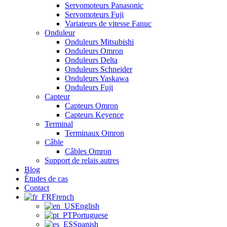
Servomoteurs Panasonic
Servomoteurs Fuji
Variateurs de vitesse Fanuc
Onduleur
Onduleurs Mitsubishi
Onduleurs Omron
Onduleurs Delta
Onduleurs Schneider
Onduleurs Yaskawa
Onduleurs Fuji
Capteur
Capteurs Omron
Capteurs Keyence
Terminal
Terminaux Omron
Câble
Câbles Omron
Support de relais autres
Blog
Études de cas
Contact
French
English
Portuguese
Spanish