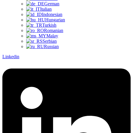
German
Italian
Indonesian
Hungarian
Turkish
Romanian
Malay
Serbian
Russian
Linkedin