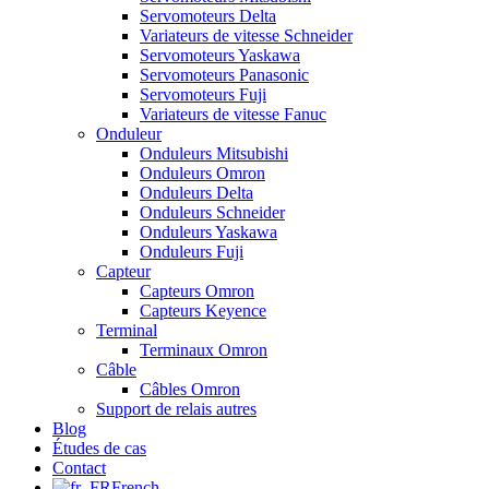
Servomoteurs Delta
Variateurs de vitesse Schneider
Servomoteurs Yaskawa
Servomoteurs Panasonic
Servomoteurs Fuji
Variateurs de vitesse Fanuc
Onduleur
Onduleurs Mitsubishi
Onduleurs Omron
Onduleurs Delta
Onduleurs Schneider
Onduleurs Yaskawa
Onduleurs Fuji
Capteur
Capteurs Omron
Capteurs Keyence
Terminal
Terminaux Omron
Câble
Câbles Omron
Support de relais autres
Blog
Études de cas
Contact
French