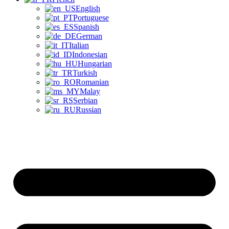
English
Portuguese
Spanish
German
Italian
Indonesian
Hungarian
Turkish
Romanian
Malay
Serbian
Russian