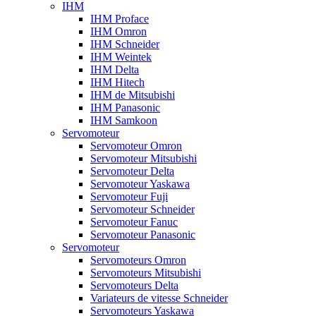
IHM
IHM Proface
IHM Omron
IHM Schneider
IHM Weintek
IHM Delta
IHM Hitech
IHM de Mitsubishi
IHM Panasonic
IHM Samkoon
Servomoteur
Servomoteur Omron
Servomoteur Mitsubishi
Servomoteur Delta
Servomoteur Yaskawa
Servomoteur Fuji
Servomoteur Schneider
Servomoteur Fanuc
Servomoteur Panasonic
Servomoteur
Servomoteurs Omron
Servomoteurs Mitsubishi
Servomoteurs Delta
Variateurs de vitesse Schneider
Servomoteurs Yaskawa