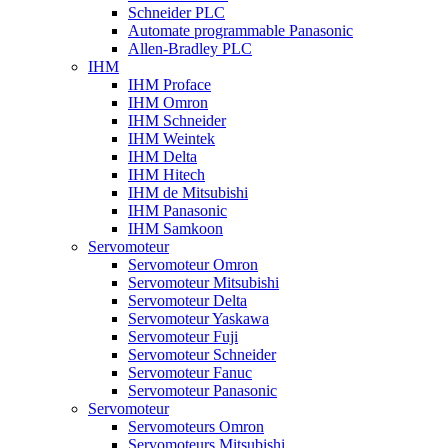
Schneider PLC
Automate programmable Panasonic
Allen-Bradley PLC
IHM
IHM Proface
IHM Omron
IHM Schneider
IHM Weintek
IHM Delta
IHM Hitech
IHM de Mitsubishi
IHM Panasonic
IHM Samkoon
Servomoteur
Servomoteur Omron
Servomoteur Mitsubishi
Servomoteur Delta
Servomoteur Yaskawa
Servomoteur Fuji
Servomoteur Schneider
Servomoteur Fanuc
Servomoteur Panasonic
Servomoteur
Servomoteurs Omron
Servomoteurs Mitsubishi