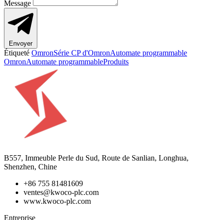
Message
Envoyer
Étiqueté
Omron
Série CP d'Omron
Automate programmable
Omron
Automate programmable
Produits
B557, Immeuble Perle du Sud, Route de Sanlian, Longhua,
Shenzhen, Chine
+86 755 81481609
ventes@kwoco-plc.com
www.kwoco-plc.com
Entreprise