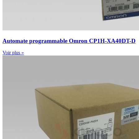
Automate programmable Omron CP1H-XA40DT-D
Voir plus »