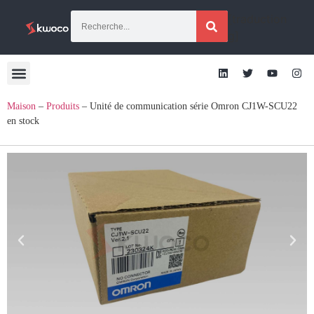
[traduction
g]
Maison
–
Produits
–
Unité de communication série Omron CJ1W-SCU22
en stock