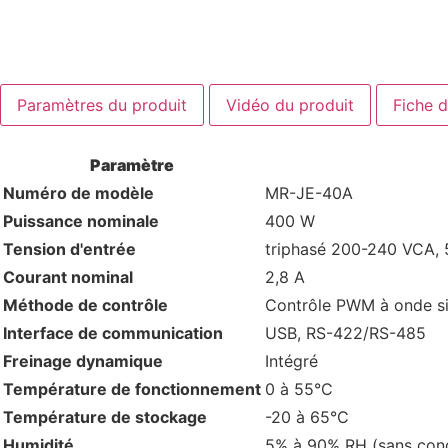
Paramètres du produit
Vidéo du produit
Fiche 
Paramètre
Numéro de modèle
MR-JE-40A
Puissance nominale
400 W
Tension d'entrée
triphasé 200-240 VCA,
Courant nominal
2,8 A
Méthode de contrôle
Contrôle PWM à onde si
Interface de communication
USB, RS-422/RS-485
Freinage dynamique
Intégré
Température de fonctionnement
0 à 55°C
Température de stockage
-20 à 65°C
Humidité
5% à 90% RH (sans con