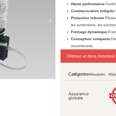
Haute performance
:Contr
Communication intégrée
Protection robuste
:Plusie
les surtensions, les surchar
Freinage dynamique
:Frei
Conception compacte
:Di
encombrante.
Obtenez un devis instantané
Catégories
Mitsubishi,
Mits
Assurance
globale