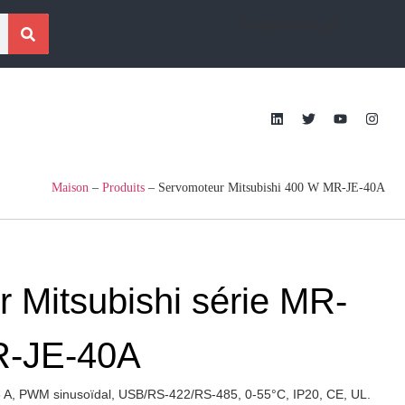
[traduction g]
Maison
–
Produits
–
Servomoteur Mitsubishi 400 W MR-JE-40A
 Mitsubishi série MR-
R-JE-40A
8 A, PWM sinusoïdal, USB/RS-422/RS-485, 0-55°C, IP20, CE, UL.