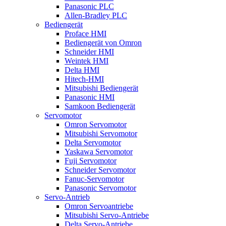
Panasonic PLC
Allen-Bradley PLC
Bediengerät
Proface HMI
Bediengerät von Omron
Schneider HMI
Weintek HMI
Delta HMI
Hitech-HMI
Mitsubishi Bediengerät
Panasonic HMI
Samkoon Bediengerät
Servomotor
Omron Servomotor
Mitsubishi Servomotor
Delta Servomotor
Yaskawa Servomotor
Fuji Servomotor
Schneider Servomotor
Fanuc-Servomotor
Panasonic Servomotor
Servo-Antrieb
Omron Servoantriebe
Mitsubishi Servo-Antriebe
Delta Servo-Antriebe