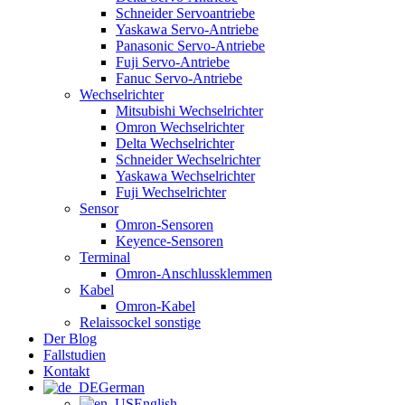
Schneider Servoantriebe
Yaskawa Servo-Antriebe
Panasonic Servo-Antriebe
Fuji Servo-Antriebe
Fanuc Servo-Antriebe
Wechselrichter
Mitsubishi Wechselrichter
Omron Wechselrichter
Delta Wechselrichter
Schneider Wechselrichter
Yaskawa Wechselrichter
Fuji Wechselrichter
Sensor
Omron-Sensoren
Keyence-Sensoren
Terminal
Omron-Anschlussklemmen
Kabel
Omron-Kabel
Relaissockel sonstige
Der Blog
Fallstudien
Kontakt
German
English