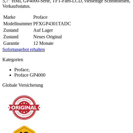
5,7″ HMI, GP4000-Serie, TFT-Farb-LCD, vielseitige Schnittstellen,
Verkaufsstatus.
Marke
Proface
Modellnummer
PFXGP4301TADC
Zustand
Auf Lager
Zustand
Neues Original
Garantie
12 Monate
Sofortangebot erhalten
Kategorien
Proface,
Proface GP4000
Globale Versicherung