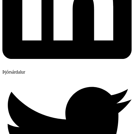
Þjórsárdalur