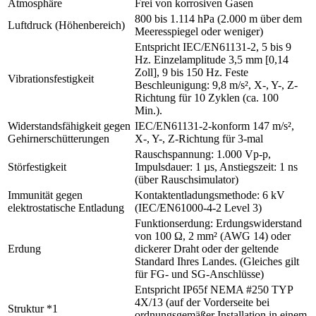
Atmosphäre
Frei von korrosiven Gasen
800 bis 1.114 hPa (2.000 m über dem
Luftdruck (Höhenbereich)
Meeresspiegel oder weniger)
Entspricht IEC/EN61131-2, 5 bis 9
Hz. Einzelamplitude 3,5 mm [0,14
Zoll], 9 bis 150 Hz. Feste
Vibrationsfestigkeit
Beschleunigung: 9,8 m/s², X-, Y-, Z-
Richtung für 10 Zyklen (ca. 100
Min.).
Widerstandsfähigkeit gegen
IEC/EN61131-2-konform 147 m/s²,
Gehirnerschütterungen
X-, Y-, Z-Richtung für 3-mal
Rauschspannung: 1.000 Vp-p,
Störfestigkeit
Impulsdauer: 1 µs, Anstiegszeit: 1 ns
(über Rauschsimulator)
Immunität gegen
Kontaktentladungsmethode: 6 kV
elektrostatische Entladung
(IEC/EN61000-4-2 Level 3)
Funktionserdung: Erdungswiderstand
von 100 Ω, 2 mm² (AWG 14) oder
Erdung
dickerer Draht oder der geltende
Standard Ihres Landes. (Gleiches gilt
für FG- und SG-Anschlüsse)
Entspricht IP65f NEMA #250 TYP
4X/13 (auf der Vorderseite bei
Struktur *1
ordnungsgemäßer Installation in einem