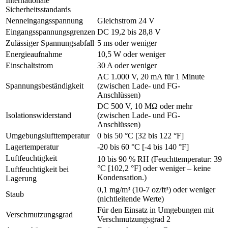
Internationale
Sicherheitsstandards
Nenneingangsspannung
Gleichstrom 24 V
Eingangsspannungsgrenzen
DC 19,2 bis 28,8 V
Zulässiger Spannungsabfall
5 ms oder weniger
Energieaufnahme
10,5 W oder weniger
Einschaltstrom
30 A oder weniger
AC 1.000 V, 20 mA für 1 Minute
Spannungsbeständigkeit
(zwischen Lade- und FG-
Anschlüssen)
DC 500 V, 10 MΩ oder mehr
Isolationswiderstand
(zwischen Lade- und FG-
Anschlüssen)
Umgebungslufttemperatur
0 bis 50 °C [32 bis 122 °F]
Lagertemperatur
-20 bis 60 °C [-4 bis 140 °F]
Luftfeuchtigkeit
10 bis 90 % RH (Feuchttemperatur: 39
°C [102,2 °F] oder weniger – keine
Luftfeuchtigkeit bei
Kondensation.)
Lagerung
0,1 mg/m³ (10-7 oz/ft³) oder weniger
Staub
(nichtleitende Werte)
Für den Einsatz in Umgebungen mit
Verschmutzungsgrad
Verschmutzungsgrad 2