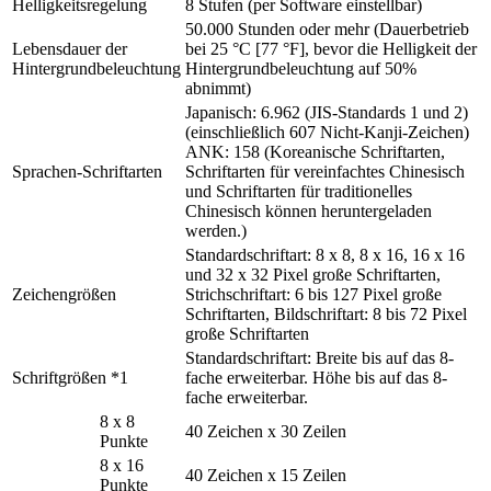
Helligkeitsregelung
8 Stufen (per Software einstellbar)
50.000 Stunden oder mehr (Dauerbetrieb
Lebensdauer der
bei 25 °C [77 °F], bevor die Helligkeit der
Hintergrundbeleuchtung
Hintergrundbeleuchtung auf 50%
abnimmt)
Japanisch: 6.962 (JIS-Standards 1 und 2)
(einschließlich 607 Nicht-Kanji-Zeichen)
ANK: 158 (Koreanische Schriftarten,
Sprachen-Schriftarten
Schriftarten für vereinfachtes Chinesisch
und Schriftarten für traditionelles
Chinesisch können heruntergeladen
werden.)
Standardschriftart: 8 x 8, 8 x 16, 16 x 16
und 32 x 32 Pixel große Schriftarten,
Zeichengrößen
Strichschriftart: 6 bis 127 Pixel große
Schriftarten, Bildschriftart: 8 bis 72 Pixel
große Schriftarten
Standardschriftart: Breite bis auf das 8-
Schriftgrößen *1
fache erweiterbar. Höhe bis auf das 8-
fache erweiterbar.
8 x 8
40 Zeichen x 30 Zeilen
Punkte
8 x 16
40 Zeichen x 15 Zeilen
Punkte