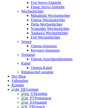
Fuji Servo-Antriebe
Fanuc Servo-Antriebe
Wechselrichter
Mitsubishi Wechselrichter
Omron Wechselrichter
Delta Wechselrichter
Schneider Wechselrichter
Yaskawa Wechselrichter
Fuji Wechselrichter
Sensor
Omron-Sensoren
Keyence-Sensoren
Terminal
Omron-Anschlussklemmen
Kabel
Omron-Kabel
Relaissockel sonstige
Der Blog
Fallstudien
Kontakt
German
English
Portuguese
Spanish
French