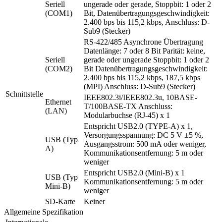
Seriell
ungerade oder gerade, Stoppbit: 1 oder 2
(COM1)
Bit, Datenübertragungsgeschwindigkeit:
2.400 bps bis 115,2 kbps, Anschluss: D-
Sub9 (Stecker)
RS-422/485 Asynchrone Übertragung
Datenlänge: 7 oder 8 Bit Parität: keine,
Seriell
gerade oder ungerade Stoppbit: 1 oder 2
(COM2)
Bit Datenübertragungsgeschwindigkeit:
2.400 bps bis 115,2 kbps, 187,5 kbps
(MPI) Anschluss: D-Sub9 (Stecker)
Schnittstelle
IEEE802.3i/IEEE802.3u, 10BASE-
Ethernet
T/100BASE-TX Anschluss:
(LAN)
Modularbuchse (RJ-45) x 1
Entspricht USB2.0 (TYPE-A) x 1,
Versorgungsspannung: DC 5 V ±5 %,
USB (Typ
Ausgangsstrom: 500 mA oder weniger,
A)
Kommunikationsentfernung: 5 m oder
weniger
Entspricht USB2.0 (Mini-B) x 1
USB (Typ
Kommunikationsentfernung: 5 m oder
Mini-B)
weniger
SD-Karte
Keiner
Allgemeine Spezifikation