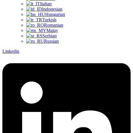
Italian
Indonesian
Hungarian
Turkish
Romanian
Malay
Serbian
Russian
Linkedin