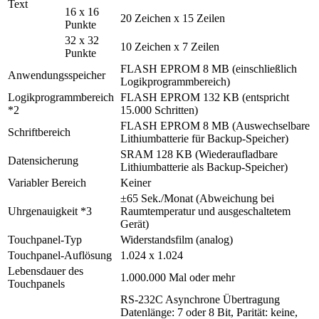
Text
16 x 16
20 Zeichen x 15 Zeilen
Punkte
32 x 32
10 Zeichen x 7 Zeilen
Punkte
FLASH EPROM 8 MB (einschließlich
Anwendungsspeicher
Logikprogrammbereich)
Logikprogrammbereich
FLASH EPROM 132 KB (entspricht
*2
15.000 Schritten)
FLASH EPROM 8 MB (Auswechselbare
Schriftbereich
Lithiumbatterie für Backup-Speicher)
SRAM 128 KB (Wiederaufladbare
Datensicherung
Lithiumbatterie als Backup-Speicher)
Variabler Bereich
Keiner
±65 Sek./Monat (Abweichung bei
Uhrgenauigkeit *3
Raumtemperatur und ausgeschaltetem
Gerät)
Touchpanel-Typ
Widerstandsfilm (analog)
Touchpanel-Auflösung
1.024 x 1.024
Lebensdauer des
1.000.000 Mal oder mehr
Touchpanels
RS-232C Asynchrone Übertragung
Datenlänge: 7 oder 8 Bit, Parität: keine,