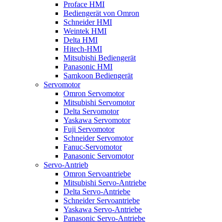
Proface HMI
Bediengerät von Omron
Schneider HMI
Weintek HMI
Delta HMI
Hitech-HMI
Mitsubishi Bediengerät
Panasonic HMI
Samkoon Bediengerät
Servomotor
Omron Servomotor
Mitsubishi Servomotor
Delta Servomotor
Yaskawa Servomotor
Fuji Servomotor
Schneider Servomotor
Fanuc-Servomotor
Panasonic Servomotor
Servo-Antrieb
Omron Servoantriebe
Mitsubishi Servo-Antriebe
Delta Servo-Antriebe
Schneider Servoantriebe
Yaskawa Servo-Antriebe
Panasonic Servo-Antriebe