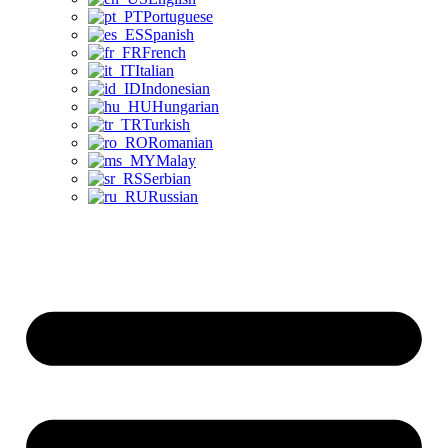
Portuguese
Spanish
French
Italian
Indonesian
Hungarian
Turkish
Romanian
Malay
Serbian
Russian