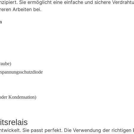
zipiert. Sie ermöglicht eine einfache und sichere Verdraht
reren Arbeiten bei.
n
raube)
erspannungsschutzdiode
 oder Kondensation)
tsrelais
twickelt. Sie passt perfekt. Die Verwendung der richtigen B