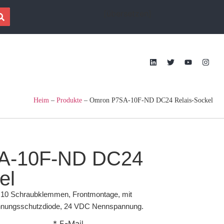
[übersetzen]
Heim
–
Produkte
–
Omron P7SA-10F-ND DC24 Relais-Sockel
A-10F-ND DC24
el
g, 10 Schraubklemmen, Frontmontage, mit
nnungsschutzdiode, 24 VDC Nennspannung.
* E-Mail