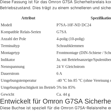
Diese Fassung ist für das Omron G7SA Sicherheitsrelais kon
Betriebszustand. Dies trägt zu einem schnelleren und siche
Attribut
Spezifikatio
Modell
P7SA-10F-ND DC24
Kompatible Relais-Serien
G7SA
Anzahl der Pole
4-polig (10-polig)
Terminaltyp
Schraubklemmen
Montagetyp
Frontmontage (DIN-Schiene / Sch
Indikator
Ja, mit Betriebsanzeige/Spulenüb
Nennspannung
24 V Gleichstrom
Dauerstrom
6 A
Umgebungstemperatur
-40 °C bis 85 °C (ohne Vereisung
Umgebungsfeuchtigkeit im Betrieb
5% bis 85%
Gewicht
Ca. 44 g
Entwickelt für Omron G7SA Sicherhei
Diese Buchse ist speziell für die Omron G7SA-Relaisreihe en