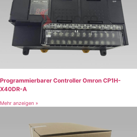
Programmierbarer Controller Omron CP1H-
X40DR-A
Mehr anzeigen »