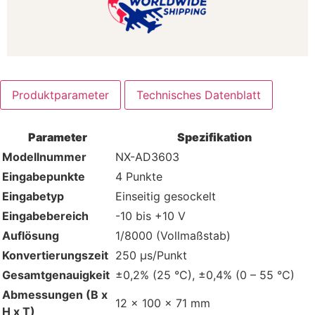
Produktparameter
Technisches Datenblatt
Parameter
Spezifikation
Modellnummer
NX-AD3603
Eingabepunkte
4 Punkte
Eingabetyp
Einseitig gesockelt
Eingabebereich
-10 bis +10 V
Auflösung
1/8000 (Vollmaßstab)
Konvertierungszeit
250 μs/Punkt
Gesamtgenauigkeit
±0,2% (25 °C), ±0,4% (0 – 55 °C)
Abmessungen (B x
12 x 100 x 71 mm
H x T)