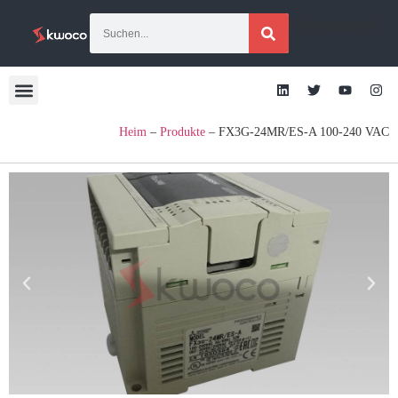
[übersetzen]
Heim
–
Produkte
–
FX3G-24MR/ES-A 100-240 VAC