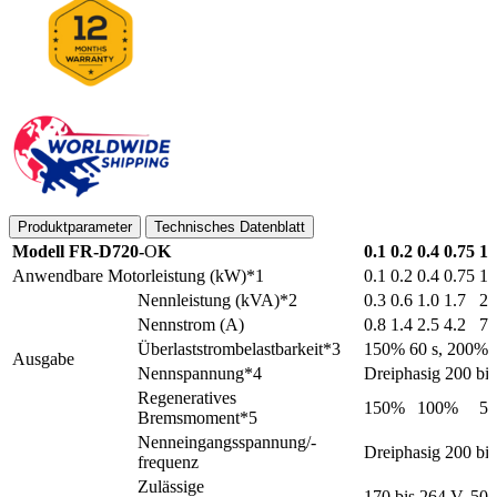
Produktparameter
Technisches Datenblatt
Modell FR-D720-
O
K
0.1
0.2
0.4
0.75
1.
Anwendbare Motorleistung (kW)*1
0.1
0.2
0.4
0.75
1.
Nennleistung (kVA)*2
0.3
0.6
1.0
1.7
2.
Nennstrom (A)
0.8
1.4
2.5
4.2
7.
Überlaststrombelastbarkeit*3
150% 60 s, 200% 0,
Ausgabe
Nennspannung*4
Dreiphasig 200 bi
Regeneratives
150%
100%
5
Bremsmoment*5
Nenneingangsspannung/-
Dreiphasig 200 bi
frequenz
Zulässige
170 bis 264 V, 50