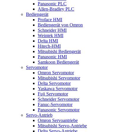
Panasonic PLC
Allen-Bradley PLC
Bediengerät
Proface HMI
Bediengerät von Omron
Schneider HMI
Weintek HMI
Delta HMI
Hitech-HMI
Mitsubishi Bediengerät
Panasonic HMI
Samkoon Bediengerät
Servomotor
Omron Servomotor
Mitsubishi Servomotor
Delta Servomotor
Yaskawa Servomotor
Fuji Servomotor
Schneider Servomotor
Fanuc-Servomotor
Panasonic Servomotor
Servo-Antrieb
Omron Servoantriebe
Mitsubishi Servo-Antriebe
Delta Servo-Antriebe