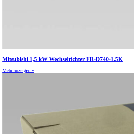
Mitsubishi 1,5 kW Wechselrichter FR-D740-1.5K
Mehr anzeigen »