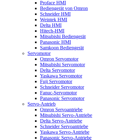
Proface HMI
Bediengerät von Omron
Schneider HMI
Weintek HMI
Delta HMI
Hitech-HMI
Mitsubishi Bediengerät
Panasonic HMI
Samkoon Bediengerät
Servomotor
Omron Servomotor
Mitsubishi Servomotor
Delta Servomotor
Yaskawa Servomotor
Fuji Servomotor
Schneider Servomotor
Fanuc-Servomotor
Panasonic Servomotor
Servo-Antrieb
Omron Servoantriebe
Mitsubishi Servo-Antriebe
Delta Servo-Antriebe
Schneider Servoantriebe
Yaskawa Servo-Antriebe
Panasonic Servo-Antriebe