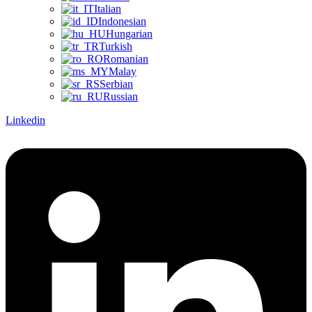
Italian
Indonesian
Hungarian
Turkish
Romanian
Malay
Serbian
Russian
Linkedin