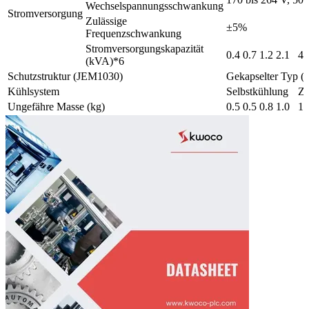
Wechselspannungsschwankung
Stromversorgung
Zulässige
±5%
Frequenzschwankung
Stromversorgungskapazität
0.4
0.7
1.2
2.1
4.
(kVA)*6
Schutzstruktur (JEM1030)
Gekapselter Typ (
Kühlsystem
Selbstkühlung
Zw
Ungefähre Masse (kg)
0.5
0.5
0.8
1.0
1.