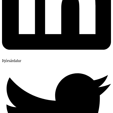
Þjórsárdalur