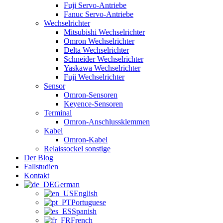
Fuji Servo-Antriebe
Fanuc Servo-Antriebe
Wechselrichter
Mitsubishi Wechselrichter
Omron Wechselrichter
Delta Wechselrichter
Schneider Wechselrichter
Yaskawa Wechselrichter
Fuji Wechselrichter
Sensor
Omron-Sensoren
Keyence-Sensoren
Terminal
Omron-Anschlussklemmen
Kabel
Omron-Kabel
Relaissockel sonstige
Der Blog
Fallstudien
Kontakt
German
English
Portuguese
Spanish
French