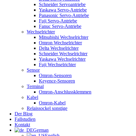
Schneider Servoantriebe
Yaskawa Servo-Antriebe
Panasonic Servo-Antriebe
Fuji Servo-Antriebe
Fanuc Servo-Antriebe
Wechselrichter
Mitsubishi Wechselrichter
Omron Wechselrichter
Delta Wechselrichter
Schneider Wechselrichter
Yaskawa Wechselrichter
Fuji Wechselrichter
Sensor
Omron-Sensoren
Keyence-Sensoren
Terminal
Omron-Anschlussklemmen
Kabel
Omron-Kabel
Relaissockel sonstige
Der Blog
Fallstudien
Kontakt
German
English