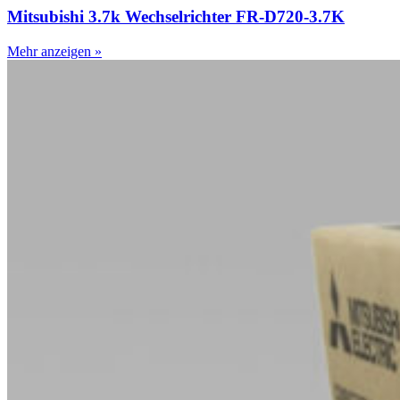
Mitsubishi 3.7k Wechselrichter FR-D720-3.7K
Mehr anzeigen »