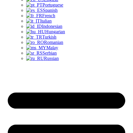
Portuguese
Spanish
French
Italian
Indonesian
Hungarian
Turkish
Romanian
Malay
Serbian
Russian