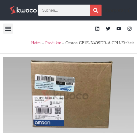
[übersetzen]
Heim
–
Produkte
–
Omron CP1E-N40SDR-A CPU-Einheit