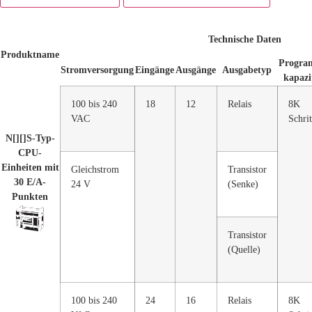
Technische Daten
Produktname
Progra
Stromversorgung
Eingänge
Ausgänge
Ausgabetyp
kapazi
100 bis 240
18
12
Relais
8K
VAC
Schrit
N[][]S-Typ-
CPU-
Einheiten mit
Gleichstrom
Transistor
30 E/A-
24 V
(Senke)
Punkten
Transistor
(Quelle)
100 bis 240
24
16
Relais
8K