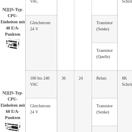
VAC
Schrit
N[][]S-Typ-
CPU-
Einheiten mit
Gleichstrom
Transistor
40 E/A-
24 V
(Senke)
Punkten
Transistor
(Quelle)
100 bis 240
36
24
Relais
8K
VAC
Schrit
N[][]S-Typ-
CPU-
Einheiten mit
Gleichstrom
Transistor
60 E/A-
24 V
(Senke)
Punkten