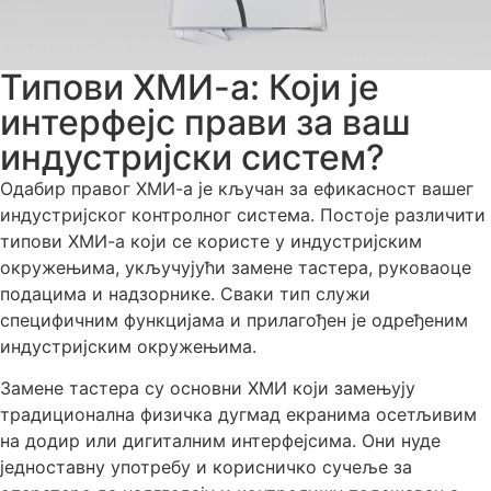
Типови ХМИ-а: Који је
интерфејс прави за ваш
индустријски систем?
Одабир правог ХМИ-а је кључан за ефикасност вашег
индустријског контролног система. Постоје различити
типови ХМИ-а који се користе у индустријским
окружењима, укључујући замене тастера, руковаоце
подацима и надзорнике. Сваки тип служи
специфичним функцијама и прилагођен је одређеним
индустријским окружењима.
Замене тастера су основни ХМИ који замењују
традиционална физичка дугмад екранима осетљивим
на додир или дигиталним интерфејсима. Они нуде
једноставну употребу и корисничко сучеље за