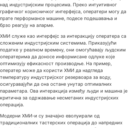
над индустријским процесима. Преко интуитивног
графичког корисничког интерфејса, оператери могу да
прате перформансе машине, подесе подешавања и
брзо реагују на аларме.
ХМИ служе као интерфејс за интеракцију оператера са
сложеним индустријским системима. Приказујући
податке у реалном времену, они омогућавају људским
оператерима да доносе информисане одлуке које
оптимизују ефикасност производње. На пример,
оператер може да користи ХМИ да надгледа
температуру индустријског резервоара за воду,
осигуравајући да она остане унутар оптималних
параметара. Ова интеракција између људи и машина је
критична за одржавање несметаних индустријских
операција.
Модерни ХМИ-и су значајно еволуирали од
традиционалних тастерских операција до напредних