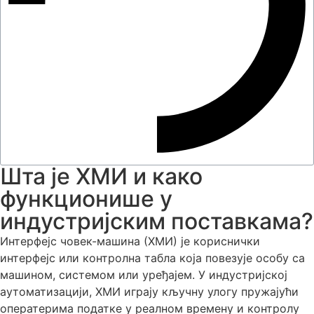
Шта је ХМИ и како
функционише у
индустријским поставкама?
Интерфејс човек-машина (ХМИ) је кориснички
интерфејс или контролна табла која повезује особу са
машином, системом или уређајем. У индустријској
аутоматизацији, ХМИ играју кључну улогу пружајући
оператерима податке у реалном времену и контролу