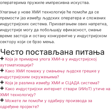
оператерима пружиле импресивна искуства.
Улагање у нове ХМИ технологије ће помоћи да се
премости јаз између људских оператера и сложених
индустријских система. Прихватањем ових напретка,
индустрије могу да побољшају ефикасност, смање
време застоја и остану конкурентне у индустријском
сектору који се брзо мења.
Често постављана питања
Која је примарна улога ХМИ-а у индустријској
аутоматизацији?
Како ХМИ помажу у смањењу људске грешке у
индустријским окружењима?
Која је разлика између ХМИ и СЦАДА система?
Како индустријски интернет ствари (ИИоТ) утиче на
ХМИ технологију?
Можете ли помоћи у одабиру производа за
одређене пројекте?