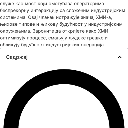
служе као мост који омогућава оператерима
беспрекорну интеракцију са сложеним индустријским
системима. Овај чланак истражује значај ХМИ-а,
њихове типове и њихову будућност у индустријским
окружењима. Зароните да откријете како ХМИ
оптимизују процесе, смањују људске грешке и
обликују будућност индустријских операција.
Садржај