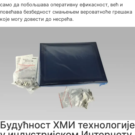
само да побољшава оперативну ефикасност, већ и
повећава безбедност смањењем вероватноће грешака
које могу довести до несрећа.
Будућност ХМИ технологије
у индустријском Интернету