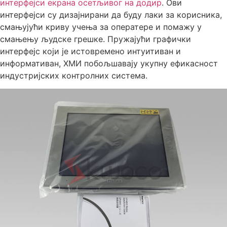
интерфејси екрана осетљивог на додир
. Ови
интерфејси су дизајнирани да буду лаки за корисника,
смањујући криву учења за оператере и помажу у
смањењу људске грешке. Пружајући графички
интерфејс који је истовремено интуитиван и
информативан, ХМИ побољшавају укупну ефикасност
индустријских контролних система.