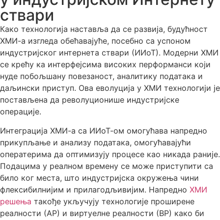
ствари
Како технологија наставља да се развија, будућност
ХМИ-а изгледа обећавајуће, посебно са успоном
индустријског интернета ствари (ИИоТ). Модерни ХМИ
се крећу ка интерфејсима високих перформанси који
нуде побољшану повезаност, аналитику података и
даљински приступ. Ова еволуција у ХМИ технологији је
постављена да револуционише индустријске
операције.
Интеграција ХМИ-а са ИИоТ-ом омогућава напредно
прикупљање и анализу података, омогућавајући
оператерима да оптимизују процесе као никада раније.
Подацима у реалном времену се може приступити са
било ког места, што индустријска окружења чини
флексибилнијим и прилагодљивијим. Напредно
ХМИ
решења
такође укључују технологије проширене
реалности (АР) и виртуелне реалности (ВР) како би