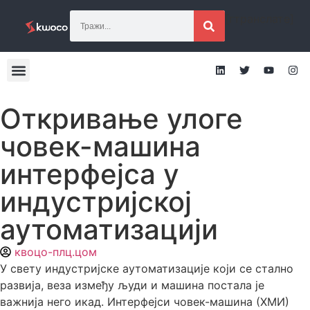
[гтранслате]
Откривање улоге
човек-машина
интерфејса у
индустријској
аутоматизацији
квоцо-плц.цом
У свету индустријске аутоматизације који се стално
развија, веза између људи и машина постала је
важнија него икад. Интерфејси човек-машина (ХМИ)