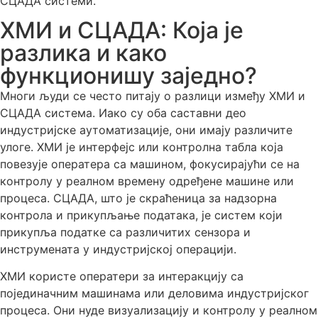
СЦАДА системи.
ХМИ и СЦАДА: Која је
разлика и како
функционишу заједно?
Многи људи се често питају о разлици између ХМИ и
СЦАДА система. Иако су оба саставни део
индустријске аутоматизације, они имају различите
улоге. ХМИ је интерфејс или контролна табла која
повезује оператера са машином, фокусирајући се на
контролу у реалном времену одређене машине или
процеса. СЦАДА, што је скраћеница за надзорна
контрола и прикупљање података, је систем који
прикупља податке са различитих сензора и
инструмената у индустријској операцији.
ХМИ користе оператери за интеракцију са
појединачним машинама или деловима индустријског
процеса. Они нуде визуализацију и контролу у реалном