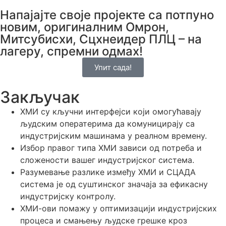
Напајајте своје пројекте са потпуно
новим, оригиналним Омрон,
Митсубисхи, Сцхнеидер ПЛЦ – на
лагеру, спремни одмах!
Упит сада!
Закључак
ХМИ су кључни интерфејси који омогућавају
људским оператерима да комуницирају са
индустријским машинама у реалном времену.
Избор правог типа ХМИ зависи од потреба и
сложености вашег индустријског система.
Разумевање разлике између ХМИ и СЦАДА
система је од суштинског значаја за ефикасну
индустријску контролу.
ХМИ-ови помажу у оптимизацији индустријских
процеса и смањењу људске грешке кроз