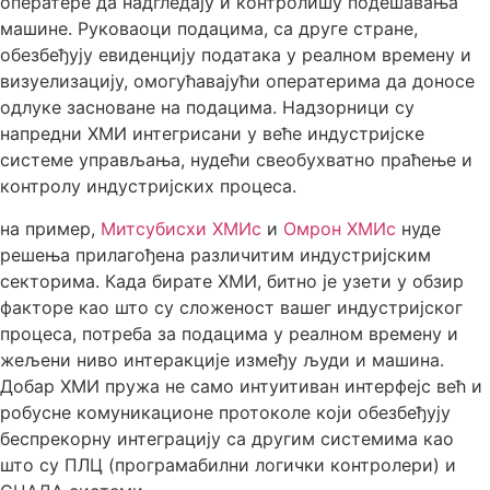
оператере да надгледају и контролишу подешавања
машине. Руковаоци подацима, са друге стране,
обезбеђују евиденцију података у реалном времену и
визуелизацију, омогућавајући оператерима да доносе
одлуке засноване на подацима. Надзорници су
напредни ХМИ интегрисани у веће индустријске
системе управљања, нудећи свеобухватно праћење и
контролу индустријских процеса.
на пример,
Митсубисхи ХМИс
и
Омрон ХМИс
нуде
решења прилагођена различитим индустријским
секторима. Када бирате ХМИ, битно је узети у обзир
факторе као што су сложеност вашег индустријског
процеса, потреба за подацима у реалном времену и
жељени ниво интеракције између људи и машина.
Добар ХМИ пружа не само интуитиван интерфејс већ и
робусне комуникационе протоколе који обезбеђују
беспрекорну интеграцију са другим системима као
што су ПЛЦ (програмабилни логички контролери) и