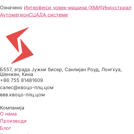
Означено
Интерфејси човек-машина (ХМИ)
Индустриал
Аутоматион
СЦАДА системи
Б557, зграда Јужни бисер, Санлијан Роуд, Лонгхуа,
Шенжен, Кина
+86 755 81481609
салес@квоцо-плц.цом
ввв.квоцо-плц.цом
Компанија
О нама
Производи
Блог