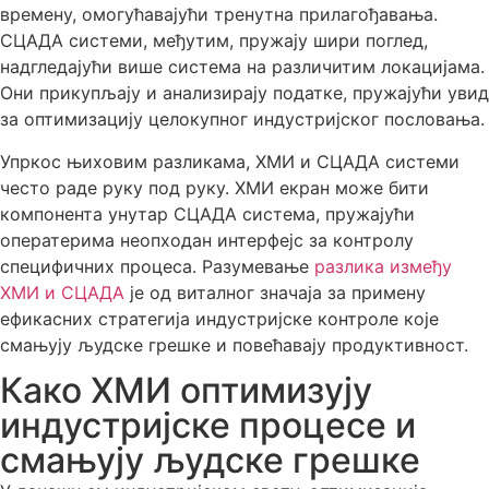
времену, омогућавајући тренутна прилагођавања.
СЦАДА системи, међутим, пружају шири поглед,
надгледајући више система на различитим локацијама.
Они прикупљају и анализирају податке, пружајући увид
за оптимизацију целокупног индустријског пословања.
Упркос њиховим разликама, ХМИ и СЦАДА системи
често раде руку под руку. ХМИ екран може бити
компонента унутар СЦАДА система, пружајући
оператерима неопходан интерфејс за контролу
специфичних процеса. Разумевање
разлика између
ХМИ и СЦАДА
је од виталног значаја за примену
ефикасних стратегија индустријске контроле које
смањују људске грешке и повећавају продуктивност.
Како ХМИ оптимизују
индустријске процесе и
смањују људске грешке