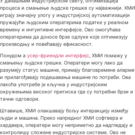
У данашњем индустријском свету, оптимизација
процеса и смањење људске грешке су најважнији. ХМИ
играју значајну улогу у индустријској аутоматизацији
пружајући људским оператерима податке у реалном
времену и интуитивне интерфејсе. Ово омогућава
оператерима да доносе брзе одлуке које оптимизују
производњу и повећавају ефикасност.
Понудом а
усер-фриендли интерфејс
, ХМИ помажу у
смањењу људске грешке. Оператери могу лако да
разумеју статус машине, примају благовремене аларме
и прилагођавају подешавања машине по потреби. Ова
лакоћа употребе је кључна у индустријским
окружењима високог притиска где су потребни брзи и
тачни одговори.
Штавише, ХМИ олакшавају бољу интеракцију између
људи и машина. Преко напредног ХМИ софтвера и
хардвера, оператери могу неприметно да надгледају и
контролишу сложене индустријске системе. Ово не