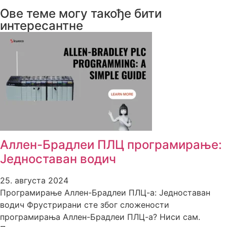
Ове теме могу такође бити
интересантне
Аллен-Брадлеи ПЛЦ програмирање:
Једноставан водич
25. августа 2024
Програмирање Аллен-Брадлеи ПЛЦ-а: Једноставан
водич Фрустрирани сте због сложености
програмирања Аллен-Брадлеи ПЛЦ-а? Ниси сам.