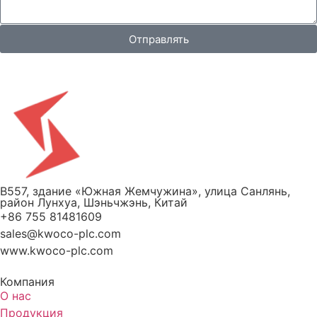
Отправлять
B557, здание «Южная Жемчужина», улица Санлянь,
район Лунхуа, Шэньчжэнь, Китай
+86 755 81481609
sales@kwoco-plc.com
www.kwoco-plc.com
Компания
О нас
Продукция