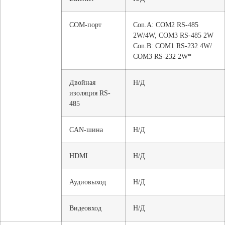
COM-порт
Con.A: COM2 RS-485
2W/4W, COM3 RS-485 2W
Con.B: COM1 RS-232 4W/
COM3 RS-232 2W*
Двойная
Н/Д
изоляция RS-
485
CAN-шина
Н/Д
HDMI
Н/Д
Аудиовыход
Н/Д
Видеовход
Н/Д