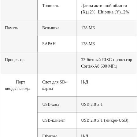
Точность
Длина активной области
(X)±2%, Ширина (Y)±2%
Память
Вспышка
128 МБ
БАРАН
128 МБ
Процессор
32-битный RISC-процессор
Cortex-A8 600 МГц
Порт
Слот для SD-
Н/Д
ввода/вывода
карты
USB-хост
USB 2.0 х 1
USB-клиент
USB 2.0 x 1 (микро-USB)
Ethernet
Н/Д