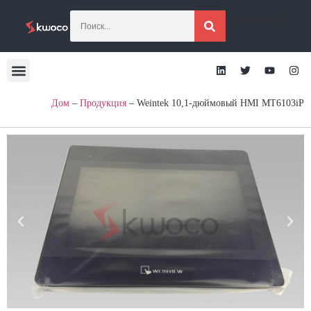
[gtranslate]
Дом
–
Продукция
–
Weintek 10,1-дюймовый HMI MT6103iP