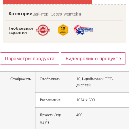
Вайнтек
Серия Weintek iP
Категории
Глобальная
гарантия
Параметры продукта
Видеоролик о продукте
Отображать
Отображать
10,1-дюймовый TFT-
дисплей
Разрешение
1024 х 600
Яркость (кд/
400
2
м2)
)