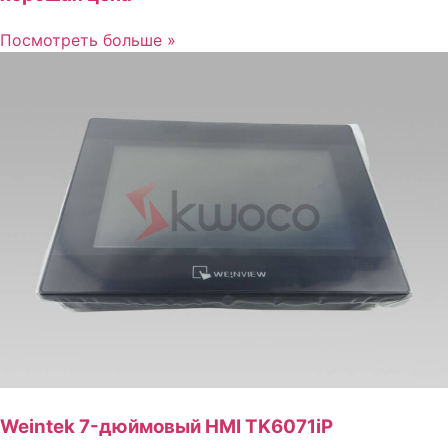
Посмотреть больше »
Weintek 7-дюймовый HMI TK6071iP