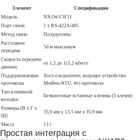
Элемент
Спецификация
Модель
NX1W-CIF11
Порт связи
1 х RS-422A/485
Метод связи
Полудуплекс
Расстояние
50 м максимум
передачи
Скорость передачи
от 1,2 до 115,2 кбит/с
данных
Поддерживаемые
Хост-соединение, ведущее устройство
протоколы
Modbus-RTU, без протокола
Тип клеммной
Безвинтовые вставные клеммы (5 клемм)
колодки
Размеры (В x Г x
35,9 мм x 13,5 мм x 35,9 мм
Ш)
Масса
13 г
Простая интеграция с