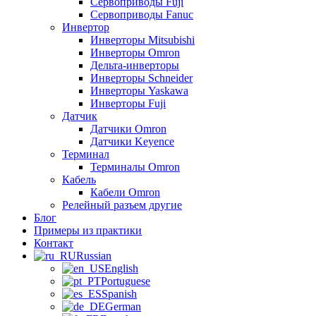
Сервоприводы Fuji
Сервоприводы Fanuc
Инвертор
Инверторы Mitsubishi
Инверторы Omron
Дельта-инверторы
Инверторы Schneider
Инверторы Yaskawa
Инверторы Fuji
Датчик
Датчики Omron
Датчики Keyence
Терминал
Терминалы Omron
Кабель
Кабели Omron
Релейный разъем другие
Блог
Примеры из практики
Контакт
Russian
English
Portuguese
Spanish
German