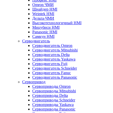
Профейс HMI
Omron ЧМИ
Шнайдер HMI
Weintek HMI
Дельта-ЧМИ
Высокотехнологичный HMI
Мицубиси HMI
Panasonic HMI
Самкун HMI
Серводвигатель
Серводвигатель Omron
Серводвигатель Mitsubishi
Серводвигатель Delta
Серводвигатель Yaskawa
Серводвигатель Fuji
Серводвигатель Schneider
Серводвигатель Fanuc
Серводвигатель Panasonic
Сервопривод
Сервоприводы Omron
Сервоприводы Mitsubishi
Сервоприводы Delta
Сервоприводы Schneider
Сервоприводы Yaskawa
Сервоприводы Panasonic