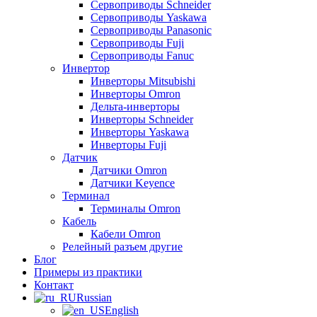
Сервоприводы Schneider
Сервоприводы Yaskawa
Сервоприводы Panasonic
Сервоприводы Fuji
Сервоприводы Fanuc
Инвертор
Инверторы Mitsubishi
Инверторы Omron
Дельта-инверторы
Инверторы Schneider
Инверторы Yaskawa
Инверторы Fuji
Датчик
Датчики Omron
Датчики Keyence
Терминал
Терминалы Omron
Кабель
Кабели Omron
Релейный разъем другие
Блог
Примеры из практики
Контакт
Russian
English