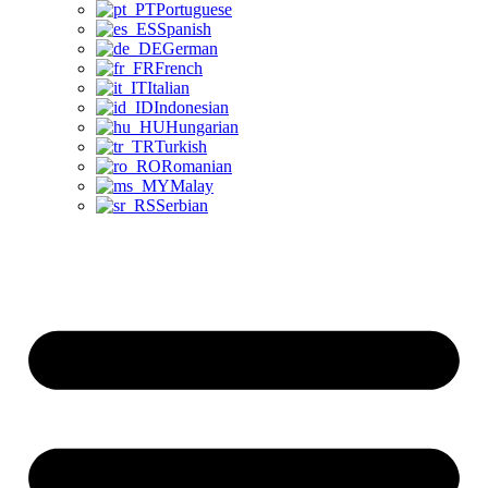
Portuguese
Spanish
German
French
Italian
Indonesian
Hungarian
Turkish
Romanian
Malay
Serbian