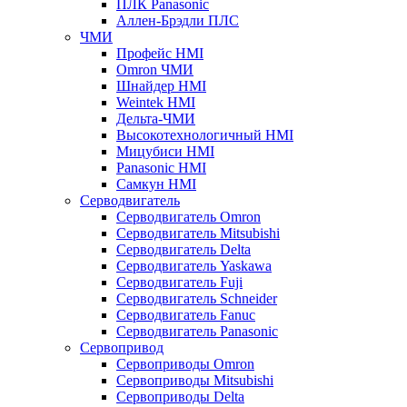
ПЛК Panasonic
Аллен-Брэдли ПЛС
ЧМИ
Профейс HMI
Omron ЧМИ
Шнайдер HMI
Weintek HMI
Дельта-ЧМИ
Высокотехнологичный HMI
Мицубиси HMI
Panasonic HMI
Самкун HMI
Серводвигатель
Серводвигатель Omron
Серводвигатель Mitsubishi
Серводвигатель Delta
Серводвигатель Yaskawa
Серводвигатель Fuji
Серводвигатель Schneider
Серводвигатель Fanuc
Серводвигатель Panasonic
Сервопривод
Сервоприводы Omron
Сервоприводы Mitsubishi
Сервоприводы Delta