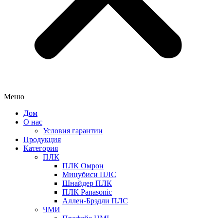
Меню
Дом
О нас
Условия гарантии
Продукция
Категория
ПЛК
ПЛК Омрон
Мицубиси ПЛС
Шнайдер ПЛК
ПЛК Panasonic
Аллен-Брэдли ПЛС
ЧМИ