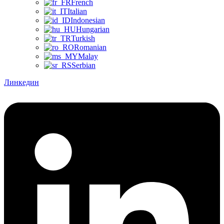
French
Italian
Indonesian
Hungarian
Turkish
Romanian
Malay
Serbian
Линкедин