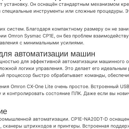
установку. Он оснащён стандартным механизмом крепл
ся специальные инструменты или сложные процедуры. Э
х систем. Благодаря компактному размеру он не зани
ии Omron Sysmac CP1E, он без проблем взаимодейству
авления с минимальными усилиями.
для автоматизации машин
остью для эффективной автоматизации машинного обо
сложной логики управления. Это делает его идеальным 
й процессор быстро обрабатывает команды, обеспечи
ия Omron CX-One Lite очень простое. Встроенный USB
 и контролировать состояние ПЛК. Даже если вы нович
ие
промышленной автоматизации. CP1E-NA20DT-D оснащен
, сканеры штрихкодов и принтеры. Встроенная поддерж