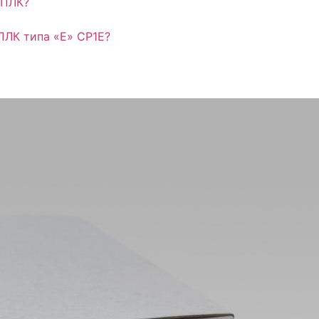
 ПЛК?
ПЛК типа «E» CP1E?