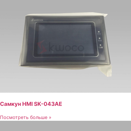
Самкун HMI SK-043AE
Посмотреть больше »