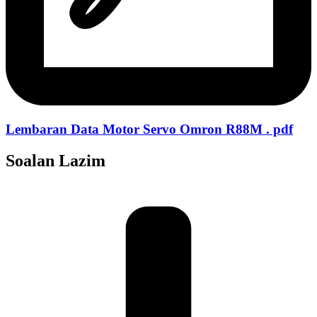
Lembaran Data Motor Servo Omron R88M . pdf
Soalan Lazim