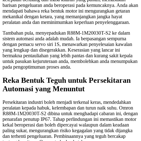
barisan pengeluaran anda beroperasi pada kemuncaknya. Anda akan
mendapati bahawa reka bentuk motor ini mengurangkan getaran
mekanikal dengan ketara, yang memanjangkan jangka hayat
peralatan anda dan meminimumkan keperluan penyelenggaraan.
Tambahan pula, menyepadukan R88M-1M20030T-S2 ke dalam
sistem automasi anda adalah mudah. Ia berpasangan sempurna
dengan pemacu servo siri 1S, menawarkan penyelesaian kawalan
yang lengkap dan disegerakkan. Keserasian yang lancar ini
bermakna pentauliahan yang lebih pantas dan kurang sakit kepala
untuk pasukan kejuruteraan anda, membolehkan anda menumpukan
pada pengoptimuman proses anda.
Reka Bentuk Teguh untuk Persekitaran
Automasi yang Menuntut
Persekitaran industri boleh menjadi terkenal keras, mendedahkan
peralatan kepada habuk, kelembapan dan turun naik suhu. Omron
R88M-1M20030T-S2 dibina untuk menghadapi cabaran ini, dengan
penarafan penutup IP67. Tahap perlindungan ini memastikan motor
kekal beroperasi dan boleh dipercayai walaupun dalam keadaan
paling sukar, mengurangkan risiko kegagalan yang tidak dijangka
dan terhenti pengeluaran. Pembinaannya yang teguh bercakap