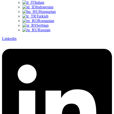
Italian
Indonesian
Hungarian
Turkish
Romanian
Serbian
Russian
Linkedin