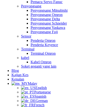
Pemacu Servo Fanuc
Penyongsang
Penyongsang Mitsubishi
Penyongsang Omron
Penyongsang Delta
Penyongsang Schneider
Penyongsang Yaskawa
Penyongsang Fuji
Sensor
Penderia Omron
Penderia Keyence
Terminal
Terminal Omron
kabel
Kabel Omron
Soket geganti yang lain
Blog
Kajian Kes
Kenalan
Malay
English
Portuguese
Spanish
German
French