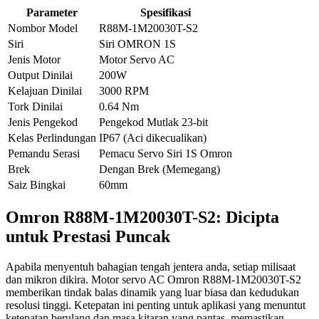
Parameter
Spesifikasi
Nombor Model
R88M-1M20030T-S2
Siri
Siri OMRON 1S
Jenis Motor
Motor Servo AC
Output Dinilai
200W
Kelajuan Dinilai
3000 RPM
Tork Dinilai
0.64 Nm
Jenis Pengekod
Pengekod Mutlak 23-bit
Kelas Perlindungan
IP67 (Aci dikecualikan)
Pemandu Serasi
Pemacu Servo Siri 1S Omron
Brek
Dengan Brek (Memegang)
Saiz Bingkai
60mm
Omron R88M-1M20030T-S2: Dicipta
untuk Prestasi Puncak
Apabila menyentuh bahagian tengah jentera anda, setiap milisaat
dan mikron dikira. Motor servo AC Omron R88M-1M20030T-S2
memberikan tindak balas dinamik yang luar biasa dan kedudukan
resolusi tinggi. Ketepatan ini penting untuk aplikasi yang menuntut
ketepatan berulang dan masa kitaran yang pantas, memastikan