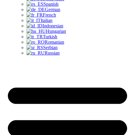
Spanish
German
French
Italian
Indonesian
Hungarian
Turkish
Romanian
Serbian
Russian