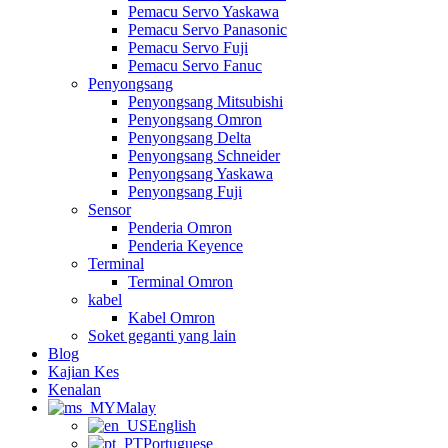
Pemacu Servo Yaskawa
Pemacu Servo Panasonic
Pemacu Servo Fuji
Pemacu Servo Fanuc
Penyongsang
Penyongsang Mitsubishi
Penyongsang Omron
Penyongsang Delta
Penyongsang Schneider
Penyongsang Yaskawa
Penyongsang Fuji
Sensor
Penderia Omron
Penderia Keyence
Terminal
Terminal Omron
kabel
Kabel Omron
Soket geganti yang lain
Blog
Kajian Kes
Kenalan
Malay
English
Portuguese