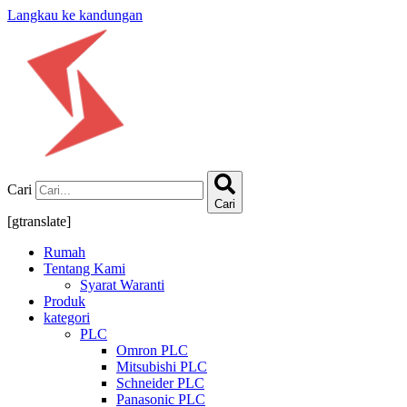
Langkau ke kandungan
Cari
Cari
[gtranslate]
Rumah
Tentang Kami
Syarat Waranti
Produk
kategori
PLC
Omron PLC
Mitsubishi PLC
Schneider PLC
Panasonic PLC