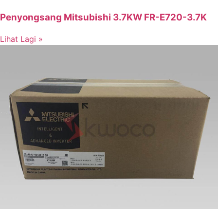
Penyongsang Mitsubishi 3.7KW FR-E720-3.7K
Lihat Lagi »