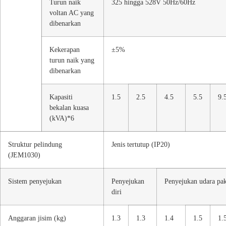
Turun naik
325 hingga 528V 50Hz/60Hz
voltan AC yang
dibenarkan
Kekerapan
±5%
turun naik yang
dibenarkan
Kapasiti
1.5
2.5
4.5
5.5
9.
bekalan kuasa
(kVA)*6
Struktur pelindung
Jenis tertutup (IP20)
(JEM1030)
Sistem penyejukan
Penyejukan
Penyejukan udara pa
diri
Anggaran jisim (kg)
1.3
1.3
1.4
1.5
1.