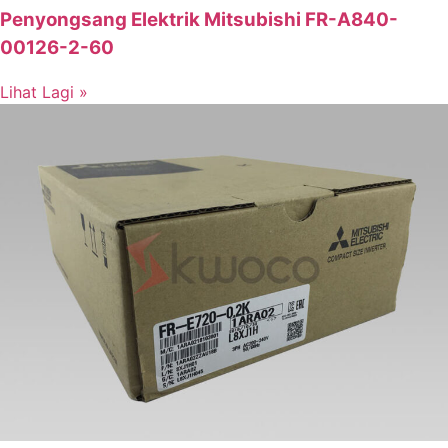
Penyongsang Elektrik Mitsubishi FR-A840-
00126-2-60
Lihat Lagi »