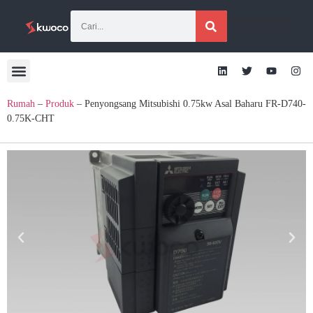
[gtranslate]
Rumah
–
Produk
–
Penyongsang Mitsubishi 0.75kw Asal Baharu FR-D740-
0.75K-CHT