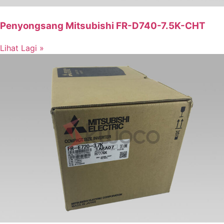
Penyongsang Mitsubishi FR-D740-7.5K-CHT
Lihat Lagi »