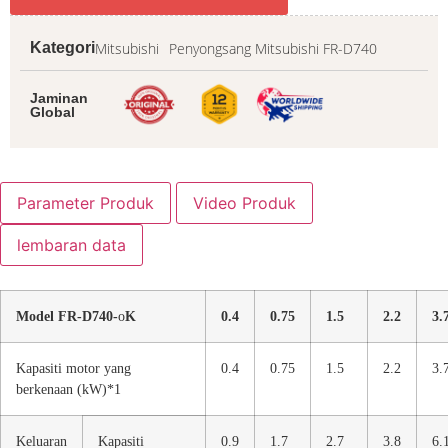
Mitsubishi
Penyongsang Mitsubishi FR-D740
Kategori
Jaminan
Global
Parameter Produk
Video Produk
lembaran data
Model FR-D740-
o
K
0.4
0.75
1.5
2.2
3.
Kapasiti motor yang
0.4
0.75
1.5
2.2
3.
berkenaan (kW)*1
Keluaran
Kapasiti
0.9
1.7
2.7
3.8
6.