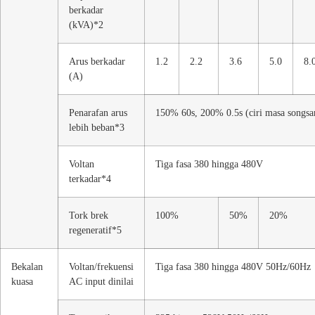
berkadar
(kVA)*2
Arus berkadar
1.2
2.2
3.6
5.0
8.
(A)
Penarafan arus
150% 60s, 200% 0.5s (ciri masa songsa
lebih beban*3
Voltan
Tiga fasa 380 hingga 480V
terkadar*4
Tork brek
100%
50%
20%
regeneratif*5
Bekalan
Voltan/frekuensi
Tiga fasa 380 hingga 480V 50Hz/60Hz
kuasa
AC input dinilai