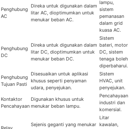
lampu,
Direka untuk digunakan dalam
Penghubung
sistem
litar AC, dioptimumkan untuk
AC
pemanasan
menukar beban AC.
dalam grid
kuasa AC.
Sistem
Direka untuk digunakan dalam
bateri, motor
Penghubung
litar DC, dioptimumkan untuk
DC, sistem
DC
menukar beban DC.
tenaga boleh
diperbaharui.
Disesuaikan untuk aplikasi
Sistem
Penghubung
khusus seperti penyaman
HVAC, unit
Tujuan Pasti
udara, penyejukan.
penyejukan.
Pencahayaan
Kontaktor
Digunakan khusus untuk
industri dan
Pencahayaan
menukar beban lampu.
komersial.
Litar
Sejenis geganti yang menukar
kawalan,
Relay