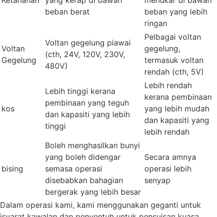
Ketahanan
yang kerap di bawah
menukar di bawah
beban berat
beban yang lebih
ringan
Pelbagai voltan
Voltan gegelung piawai
Voltan
gegelung,
(cth, 24V, 120V, 230V,
Gegelung
termasuk voltan
480V)
rendah (cth, 5V)
Lebih rendah
Lebih tinggi kerana
kerana pembinaan
pembinaan yang teguh
kos
yang lebih mudah
dan kapasiti yang lebih
dan kapasiti yang
tinggi
lebih rendah
Boleh menghasilkan bunyi
yang boleh didengar
Secara amnya
bising
semasa operasi
operasi lebih
disebabkan bahagian
senyap
bergerak yang lebih besar
Dalam operasi kami, kami menggunakan geganti untuk
isyarat kawalan dan penyentuh untuk pensuisan kuasa.